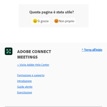
Questa pagina è stata utile?
Sì grazie
Non proprio
^ Torna all'inizio
ADOBE CONNECT
MEETINGS
< Visita Adobe Help Center
Formazione e supporto
Introduzione
Guida utente
Esercitazioni