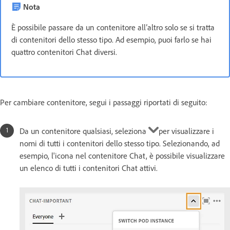
Nota
È possibile passare da un contenitore all’altro solo se si tratta
di contenitori dello stesso tipo. Ad esempio, puoi farlo se hai
quattro contenitori Chat diversi.
Per cambiare contenitore, segui i passaggi riportati di seguito:
Da un contenitore qualsiasi, seleziona
per visualizzare i
nomi di tutti i contenitori dello stesso tipo. Selezionando, ad
esempio, l'icona nel contenitore Chat, è possibile visualizzare
un elenco di tutti i contenitori Chat attivi.