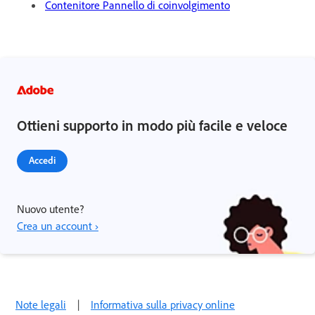
Contenitore Pannello di coinvolgimento
Ottieni supporto in modo più facile e veloce
Accedi
Nuovo utente?
Crea un account ›
Note legali
|
Informativa sulla privacy online