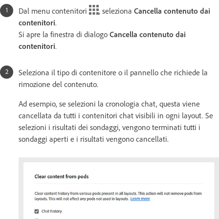
Dal menu contenitori
, seleziona
Cancella contenuto dai
contenitori
.
Si apre la finestra di dialogo
Cancella contenuto dai
contenitori
.
Seleziona il tipo di contenitore o il pannello che richiede la
rimozione del contenuto.
Ad esempio, se selezioni la cronologia chat, questa viene
cancellata da tutti i contenitori chat visibili in ogni layout. Se
selezioni i risultati dei sondaggi, vengono terminati tutti i
sondaggi aperti e i risultati vengono cancellati.