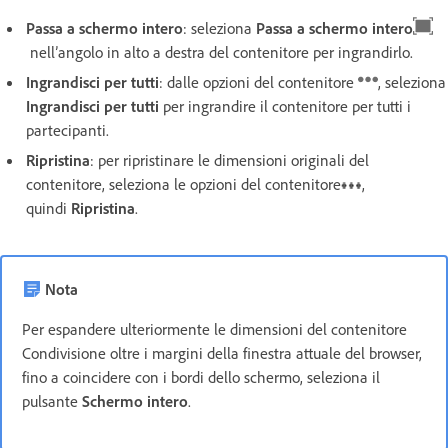
Passa a schermo intero
: seleziona
Passa a schermo intero
nell’angolo in alto a destra del contenitore per ingrandirlo.
Ingrandisci per tutti
: dalle opzioni del contenitore
, seleziona
Ingrandisci per tutti
per ingrandire il contenitore per tutti i
partecipanti.
Ripristina
: per ripristinare le dimensioni originali del
contenitore, seleziona le opzioni del contenitore
,
quindi
Ripristina
.
Nota
Per espandere ulteriormente le dimensioni del contenitore
Condivisione oltre i margini della finestra attuale del browser,
fino a coincidere con i bordi dello schermo, seleziona il
pulsante
Schermo intero
.