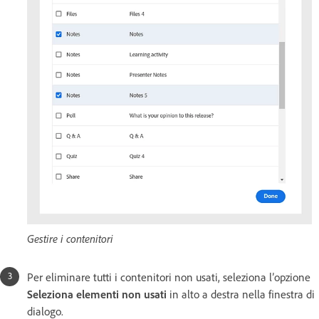
Gestire i contenitori
Per eliminare tutti i contenitori non usati, seleziona l’opzione
Seleziona elementi non usati
in alto a destra nella finestra di
dialogo.