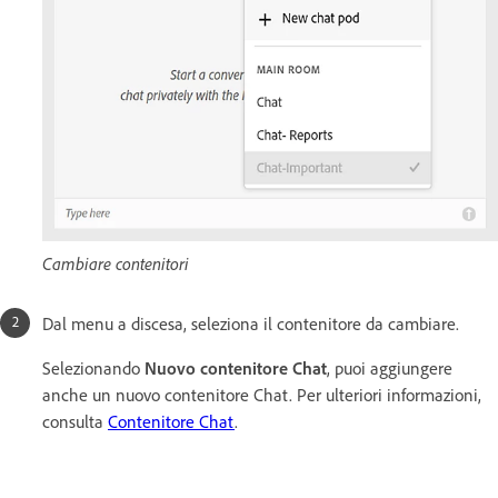
Cambiare contenitori
Dal menu a discesa, seleziona il contenitore da cambiare.
Selezionando
Nuovo contenitore Chat
, puoi aggiungere
anche un nuovo contenitore Chat. Per ulteriori informazioni,
consulta
Contenitore Chat
.