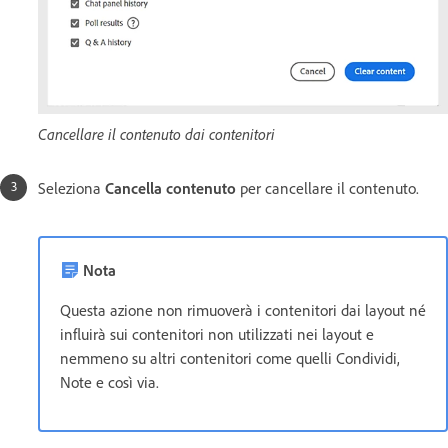
Cancellare il contenuto dai contenitori
Seleziona
Cancella contenuto
per cancellare il contenuto.
Nota
Questa azione non rimuoverà i contenitori dai layout né
influirà sui contenitori non utilizzati nei layout e
nemmeno su altri contenitori come quelli Condividi,
Note e così via.