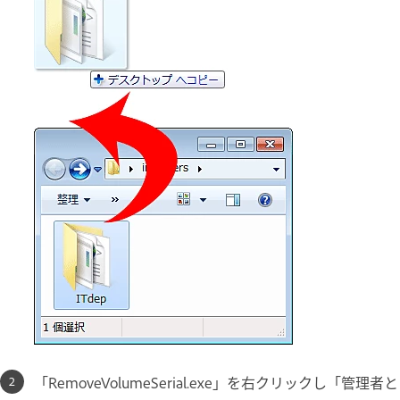
「RemoveVolumeSerial.exe」を右クリックし「