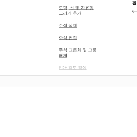
필
도형, 선 및 자유형
그리기 추가
주석 삭제
주석 편집
주석 그룹화 및 그룹
해제
PDF 검토 참여
스탬프 사용하기
스탬프 추가 또는 수정
사용자 지정 스탬프
만들기
학습
사용자 지정 동적
앱에서 바로 단계별 비디오
스탬프 만들기
튜토리얼과 실습형 안내를 통해
사용자 정의 스탬프 및
학습하십시오.