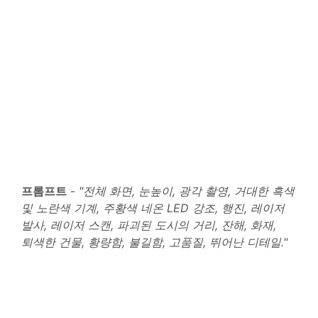
프롬프트
-
"전체 화면, 눈높이, 광각 촬영, 거대한 흑색
및 노란색 기계, 주황색 네온 LED 강조, 행진, 레이저
발사, 레이저 스캔, 파괴된 도시의 거리, 잔해, 화재,
퇴색한 건물, 황량함, 불길함, 고품질, 뛰어난 디테일."