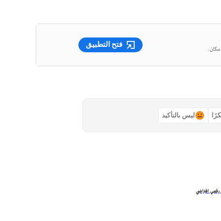
فتح التطبيق
رًا
ليس بالتأكيد
رقمي افتراضي