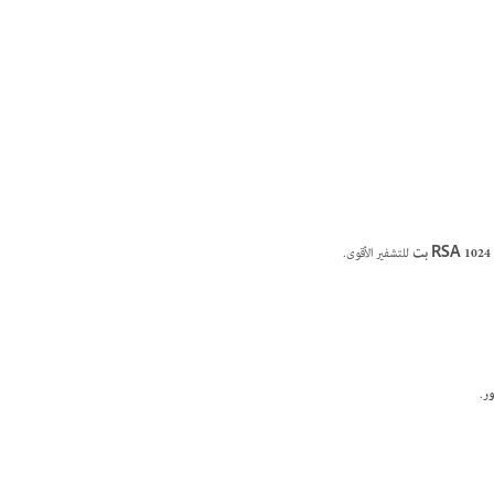
RSA 1024 بت
للتشفير الأقوى.
ور
.