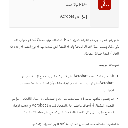
PDF نيابة عنك.
فتح Acrobat
إذا لم يتم تشغيل إجراء تم تنفيذه لتحرير PDF باستخدام ميزة المحادثة كما هو متوقع، فقد
يكون ذلك بسبب خطة الاشتراك الخاصة بك، أو المنصة التي تستخدمها، أو نوع الملف، أو إعدادات
اللغة، أو كيفية صياغة المطالبة.
فحوصات سريعة:
تأكد من أنك تستخدم Acrobat على كمبيوتر مكتبي (لجميع المستخدمين) أو
Acrobat على الويب (للمستخدمين الأفراد فقط)، وأن لغة التطبيق مضبوطة على
الإنجليزية.
قم بتضمين تفاصيل محددة في مطالبتك، مثل أرقام الصفحات، أو أسماء الملفات، أو مراجع
المحتوى الدقيقة، أو أوصاف ما يظهر على الصفحة، لمساعدة Acrobat في تحديد الإجراء
الصحيح.على سبيل المثال: "احذف الصفحات التي تحتوي على معلومات مالية."
إذا استمرت المشكلة، حدد السيناريو الخاص بك أدناه واتبع الخطوات لإصلاحها.