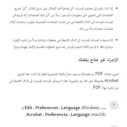
إذا كنت تشير إلى محتوى المستند، كن وصفياً قدر الإمكان.على سبيل المثال، "أزل جميع
الصفحات التي تحتوي على معلومات التسعير" بدلاً من "أزل تلك الصفحات."إذا لم يتمكن
المساعد المستند إلى الذكاء الاصطناعي من تحديد الصفحات الصحيحة، فجرّب استخدام أرقام
صفحات محددة بدلاً من ذلك.
إذا استجاب المساعد المستند إلى الذكاء الاصطناعي بخطوات إرشادية بدلاً من تنفيذ الإجراء
مباشرة، فقد لا تدعم الأداة التنفيذ المباشر بعد.اتبع الخطوات المقدمة لإكمال المهمة يدوياً.
الإجراء غير متاح بلغتك
تحرير ملفات PDF عبر المحادثة مدعوم حالياً باللغة الإنجليزية فقط.إذا كانت لغة تطبيق
Acrobat مضبوطة على لغة غير إنجليزية، فقد لا يتمكن المساعد المستند إلى الذكاء الاصطناعي
من تنفيذ مهام PDF.
حدد
(Windows) أو
Edit > Preferences > Language
Acrobat > Preferences > Language
(macOS).