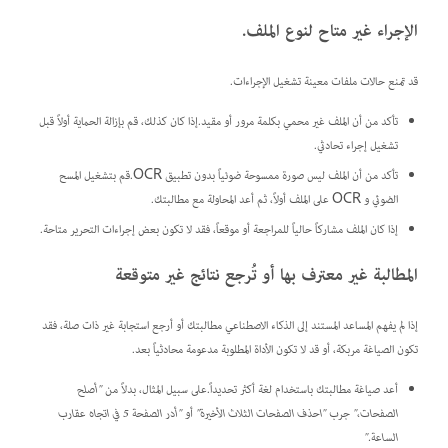
الإجراء غير متاح لنوع الملف.
قد تمنع حالات ملفات معينة تشغيل الإجراءات.
تأكد من أن الملف غير محمي بكلمة مرور أو مقيد.إذا كان كذلك، قم بإزالة الحماية أولاً قبل
تشغيل إجراء تحادثي.
تأكد من أن الملف ليس صورة ممسوحة ضوئياً بدون تطبيق OCR.قم بتشغيل المسح
الضوئي و OCR على الملف أولاً، ثم أعد المحاولة مع مطالبتك.
إذا كان الملف مشاركاً حالياً للمراجعة أو موقعاً، فقد لا تكون بعض إجراءات التحرير متاحة.
المطالبة غير معترف بها أو تُرجع نتائج غير متوقعة
إذا لم يفهم المساعد المستند إلى الذكاء الاصطناعي مطالبتك أو أرجع استجابة غير ذات صلة، فقد
تكون الصياغة مربكة، أو قد لا تكون الأداة المطلوبة مدعومة محادثياً بعد.
أعد صياغة مطالبتك باستخدام لغة أكثر تحديداً.على سبيل المثال، بدلاً من
"أصلح
الصفحات،"
جرب
"احذف الصفحات الثلاث الأخيرة"
أو
"أدر الصفحة 5 في اتجاه عقارب
الساعة."