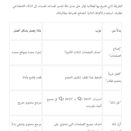
الطريقة التي تصيغ بها المطالبة تؤثر على مدى دقة تفسير المساعد المستند إلى الذكاء الاصطناعي
لطلبك. استخدم الأنماط التالية كنصائح لصياغة مطالباتك.
بدلاً من
جرّب
لماذا يعمل بشكل أفضل
"إصلاح
"حذف الصفحات الثلاث الأخيرة"
إجراء محدد وموقع محدد
الصفحات"
"افعل شيئاً
اضغط هذا الملف لتقليل الحجم
قصد واضح وأداة
بحجم الملف"
استبدل "Q1 2025" بـ "Q2 2025" في جميع
"غيّر ذلك"
مرجع محتوى صريح
أنحاء المستند
أزِل تلك
احذف جميع الصفحات التي تحتوي على
مرجع محتوى وصفي بدلاً