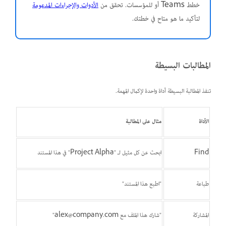
خطط Teams أو للمؤسسات. تحقق من
الأدوات والإجراءات المدعومة
لتأكيد ما هو متاح في خطتك.
المطالبات البسيطة
تنفذ المطالبة البسيطة أداة واحدة لإكمال المهمة.
الأداة
مثال على المطالبة
Find
ابحث عن كل مثيل لـ "Project Alpha" في هذا المستند
طباعة
"اطبع هذا المستند"
المشاركة
"شارك هذا الملف مع alex@company.com"