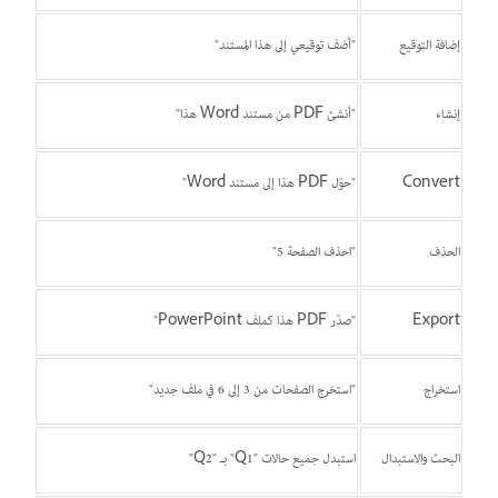
إضافة التوقيع
"أضف توقيعي إلى هذا المستند"
إنشاء
"أنشئ PDF من مستند Word هذا"
Convert
"حوّل PDF هذا إلى مستند Word"
الحذف
"احذف الصفحة 5"
Export
"صدّر PDF هذا كملف PowerPoint"
استخراج
"استخرج الصفحات من 3 إلى 6 في ملف جديد"
البحث والاستبدال
استبدل جميع حالات "Q1" بـ "Q2"