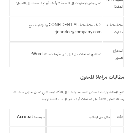
"انقل جدول المحتويات إلى الصفحة 2 وأضف أرقام الصفحات إلى التذييل"
الصفحة
علامة مائية +
"أضف علامة مائية CONFIDENTIAL وشارك الملف مع
مشاركة
johndoe@company.com"
استخراج +
"استخرج الصفحات من 1 إلى 5 وصدّرها كمستند Word"
تصدير
مطالبات مراعاة المحتوى
تتيح المطالبة المراعية للمحتوى للمساعد المستند إلى الذكاء الاصطناعي تحليل محتوى مستندك
وهيكله للعثور تلقائياً على الصفحات أو العناصر المناسبة لتنفيذ المهمة.
الأداة
مثال على المطالبة
ما يحدده Acrobat