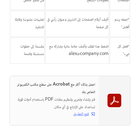
الصفحات
معلومات التسعير
من ضمير غامض
"اجعله يبدو
أضِف أرقام الصفحات إلى التذييل وعنوان رأسي في
تعليمات ملموسة وقابلة
أفضل"
كل صفحة
للتنفيذ
"افعل كل
اضغط هذا الملف وأضف علامة مائية وشاركه مع
مقسمة إلى خطوات
شيء"
alex@company.com
متسلسلة واضحة
اعمل بذكاء أكثر مع Acrobat على سطح مكتب الكمبيوتر
الخاص بك
قم بإنشاء وتحرير وتنظيم ملفات PDF باستخدام أدوات قوية
تساعدك على الإنتاج في أي مكان.
فتح التطبيق