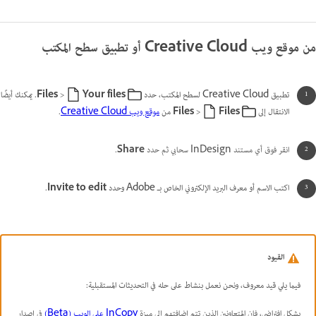
من موقع ويب Creative Cloud أو تطبيق سطح المكتب
تطبيق Creative Cloud لسطح المكتب، حدد
Your files
>
Files
. يمكنك أيضًا
الانتقال إلى
Files
>
Files
من
موقع ويب Creative Cloud
.
انقر فوق أي مستند InDesign سحابي ثم حدد
Share
.
اكتب الاسم أو معرف البريد الإلكتروني الخاص بـ Adobe وحدد
Invite to edit
.
القيود
فيما يلي قيد معروف، ونحن نعمل بنشاط على حله في التحديثات المستقبلية:
بشكل افتراضي، فإن المتعاونين الذين تتم إضافتهم إلى ميزة
InCopy على الويب (Beta)
في إصدار