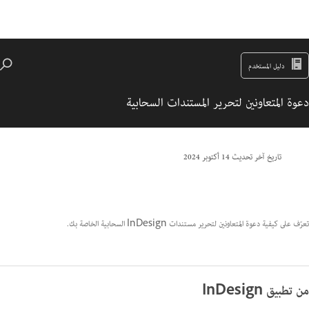
دليل المستخدم
دعوة المتعاونين لتحرير المستندات السحابية
تاريخ آخر تحديث
14 أكتوبر 2024
تعرّف على كيفية دعوة المتعاونين لتحرير مستندات InDesign السحابية الخاصة بك.
من تطبيق InDesign