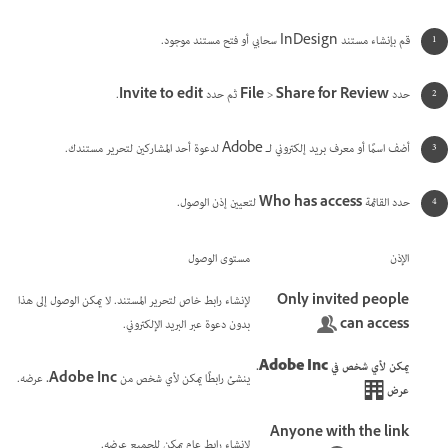
قم بإنشاء مستند InDesign سحابي أو فتح مستند موجود.
حدد
Share for Review
>
File
ثم حدد
Invite to edit
.
أضف اسمًا أو معرف بريد إلكتروني لـ Adobe لدعوة أحد المشاركين لتحرير مستندك.
حدد القائمة
Who has access
لتعيين إذن الوصول.
الإذن
مستوى الوصول
Only invited people
لإنشاء رابط خاص لتحرير المستند. لا يمكن الوصول إلى هذا
can access
بدون دعوة عبر البريد الإلكتروني.
يمكن لأي شخص في
Adobe Inc.
ينشئ رابطًا يمكن لأي شخص من
Adobe Inc.
عرضه.
عرض
Anyone with the link
لإنشاء رابط عام يمكن للجميع عرضه.