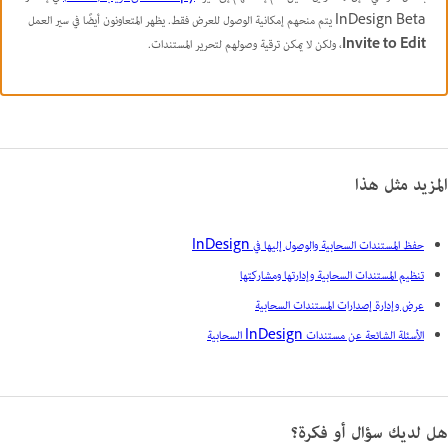
InDesign Beta يتم منحهم إمكانية الوصول للعرض فقط. يظهر المتعاونون أيضًا في سير العمل
Invite to Edit
، ولكن لا يمكن ترقية وصولهم لتحرير المستندات.
المزيد مثل هذا
حفظ المستندات السحابية والوصول إليها في InDesign
تنظيم المستندات السحابية وإدارتها ومشاركتها
عرض وإدارة إصدارات المستندات السحابية
الأسئلة الشائعة عن مستندات InDesign السحابية
هل لديك سؤال أو فكرة؟