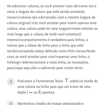
Ao adicionar colunas, se você arrastar mais de\numa vez e
meia a largura da coluna que está sendo arrastada,
novas\ncolunas são adicionadas com a mesma largura da
coluna original.\nSe você arrastar para inserir apenas uma
coluna, essa coluna pode ter uma largura\nmais estreita ou
mais larga que a coluna de onde você arrastou.O
mesmo\ncomportamento é verdadeiro para linhas, a
menos que a altura da linha para a linha que está
sendo\narrastada esteja definida como Pelo menos.Neste
caso, se você arrastar para criar\napenas uma linha, o
InDesign redimensionará a nova linha, se necessário,
para\nque seja alta o suficiente para conter texto.
Posicione a Ferramenta Texto
sobre\na borda de
uma coluna ou linha para que um ícone de seta
dupla (
ou
) apareça.
Mantenha o botão do mouse pressionado e