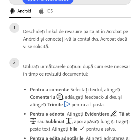
Android
iOS
Deschideți linkul de revizuire partajat în Acrobat pe
Android și conectați-vă la contul dvs. Acrobat dacă
vi se solicită.
Utilizați următoarele opțiuni după cum este necesar
în timp ce revizuiți documentul:
Pentru a comenta
: Selectați textul, atingeți
Comentariu
, adăugați feedback-ul dvs. și
atingeți
Trimite
pentru a-l posta.
Pentru a adnota
: Atingeți
Evidențiere
,
Tăiat
sau
Subliniat
, apoi apăsați lung și trageți
peste text.Atingeți
bifa
pentru a salva.
Pentru a edita adnotările
: Atingeți adnotarea și