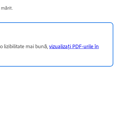
 mărit.
 o lizibilitate mai bună,
vizualizați PDF-urile în