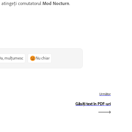
, atingeți comutatorul
Mod Nocturn
.
Da, mulțumesc
Nu chiar
Următor
Găsiți text în PDF-uri