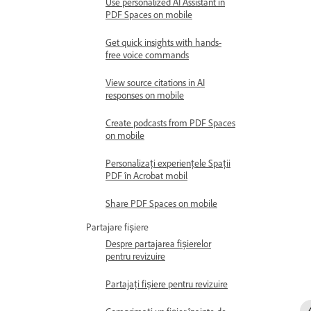
Use personalized AI Assistant in
PDF Spaces on mobile
Get quick insights with hands-
free voice commands
View source citations in AI
responses on mobile
Create podcasts from PDF Spaces
on mobile
Personalizați experiențele Spații
PDF în Acrobat mobil
Share PDF Spaces on mobile
Partajare fișiere
Despre partajarea fișierelor
pentru revizuire
Partajați fișiere pentru revizuire