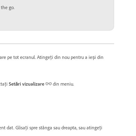
 the go.
are pe tot ecranul. Atingeți din nou pentru a ieși din
ctați
Setări vizualizare
din meniu.
t dat. Glisați spre stânga sau dreapta, sau atingeți