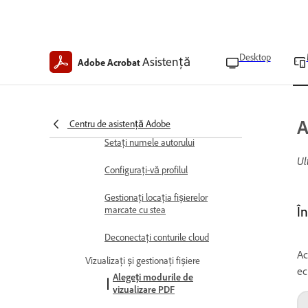
formulare
Înregistrați-vă în Intune
Desktop
Asistență
Adobe Acrobat
Setați locația memoriei cache
pentru fișiere
Activați sugestiile pentru
câmpurile de formular
A
Centru de asistență Adobe
Setați numele autorului
Ul
Configurați-vă profilul
Gestionați locația fișierelor
Î
marcate cu stea
Deconectați conturile cloud
Ac
Vizualizați și gestionați fișiere
ec
Alegeți modurile de
vizualizare PDF