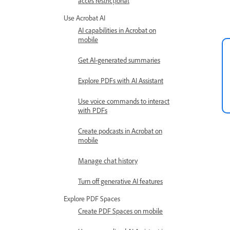
acces restricționat
Use Acrobat AI
AI capabilities in Acrobat on
mobile
Get AI-generated summaries
Explore PDFs with AI Assistant
Use voice commands to interact
with PDFs
Create podcasts in Acrobat on
mobile
Manage chat history
Turn off generative AI features
Explore PDF Spaces
Create PDF Spaces on mobile