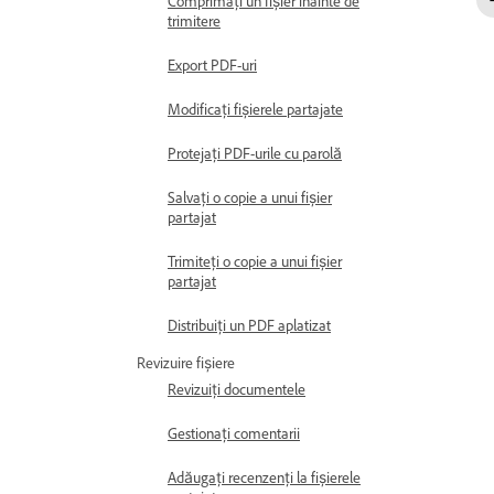
Comprimați un fișier înainte de
trimitere
Export PDF-uri
Modificați fișierele partajate
Protejați PDF-urile cu parolă
Salvați o copie a unui fișier
partajat
Trimiteți o copie a unui fișier
partajat
Distribuiți un PDF aplatizat
Revizuire fișiere
Revizuiți documentele
Gestionați comentarii
Adăugați recenzenți la fișierele