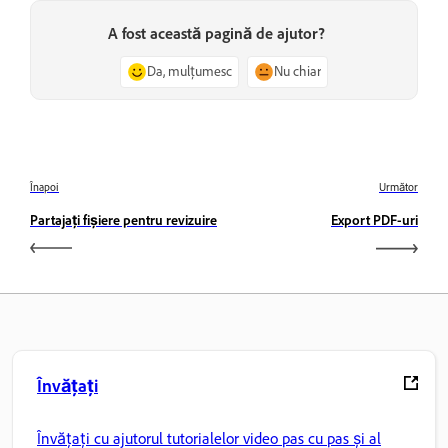
A fost această pagină de ajutor?
Da, mulțumesc
Nu chiar
Înapoi
Următor
Partajați fișiere pentru revizuire
Export PDF-uri
Învățați
Învățați cu ajutorul tutorialelor video pas cu pas și al