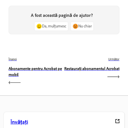
A fost această pagină de ajutor?
Da, mulțumesc
Nu chiar
Înapoi
Următor
Abonamente pentru Acrobat pe
Restaurați abonamentul Acrobat
mobil
Învățați