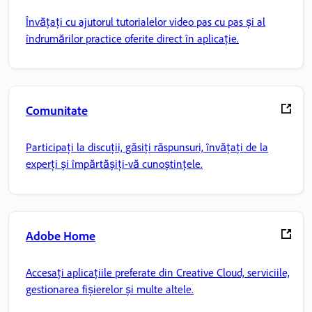
Învățați cu ajutorul tutorialelor video pas cu pas și al
îndrumărilor practice oferite direct în aplicație.
Comunitate
Participați la discuții, găsiți răspunsuri, învățați de la
experți și împărtășiți-vă cunoștințele.
Adobe Home
Accesați aplicațiile preferate din Creative Cloud, serviciile,
gestionarea fișierelor și multe altele.