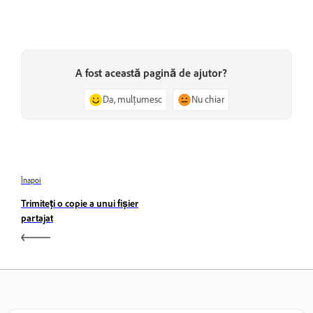
A fost această pagină de ajutor?
Da, mulțumesc
Nu chiar
Înapoi
Trimiteți o copie a unui fișier
partajat