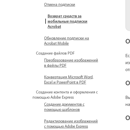
Отмена подписки
Возврат средств за
мобильные подписки
Acrobat
Обновление подписки на
О
Acrobat Mobile
Создание файлов PDF
Ес
Преобразование изображений
из
в файлы PDF
от
Конвертация Microsoft Word,
О
Excel и PowerPoint в PDF
Создание контента и оформления с
В
помощью Adobe Express
на
Создание документов с
помощью шаблонов
О
Редактирование изображений
с помощью Adobe Express