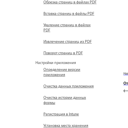
Обрезка страниц в файлах PDF
Вставка страниц в файлы PDF
Удаление страниц в файлах
PDF
Извлечение страниц из PDF
Поворот страниц в PDF
Настройки приложения
Определение версии
На
приложения
От
Очистка данных приложения
Очистка истории данных
формы
Регистрация в Intune
Установка места хранения