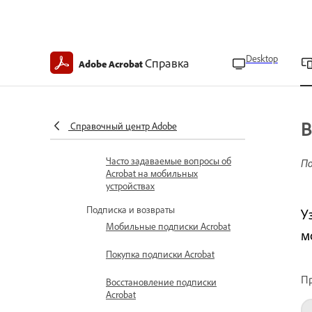
приложения по умолчанию на
мобильном устройстве
Технические требования
Desktop
Справка
Adobe Acrobat
Повышение продуктивности в
Acrobat на мобильном
устройстве
В
Справочный центр Adobe
Комбинации клавиш
Часто задаваемые вопросы об
По
Acrobat на мобильных
устройствах
Подписка и возвраты
У
Мобильные подписки Acrobat
м
Покупка подписки Acrobat
Пр
Восстановление подписки
Acrobat