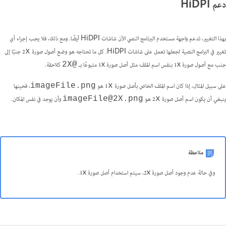
دعم HiDPI
بهذا التغيير، تدعم واجهة مستخدم البرنامج النصي الآن شاشات HiDPI أيضًا. ومع ذلك، فلا يجب إجراء أي
تغيير في البرامج النصية لجعلها تعمل على شاشات HiDPI. كل ما تحتاجه هو وضع أصول صورة 2
جنبًا إلى
x
جنب مع أصول صورة 1x بنفس اسم الملف مثل أصل صورة 1x متبوعًا بـ
كلاحقة.
@2X
على سبيل المثال، إذا كان اسم الملف الخاص بأصل صورة 1
هو
، فحينها
imageFile.png
x
ينبغي أن يكون اسم أصل صورة 2
هو
وأن يوجد في نفس المكان.
imageFile@2X.png
x
ملاحظة
وفي حالة عدم وجود أصل صورة 2x، سيتم استخدام أصل صورة 1x.