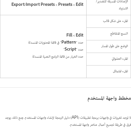
الإعدادات المسبقة للتصدير/
الاستيراد
الملء على شكل قالب
النسج المتقاطع
حدد "
Pattern
" في قائمة المحتويات المنسدلة
الوضع على طول المسار
حدد "
Script
"
حدد الخيار من قائمة البرامج النصية المنسدلة
الملء العشوائي
الملء المتماثل
مخطط واجهة المستخدم
لا توجد تغييرات في واجهات برمجة تطبيقات (API) دليل البرمجة لإنشاء واجهات المستخدم. ومع ذلك، يوجد
فرق في طريقة تجميع أعمال عناصر واجهة المستخدم.