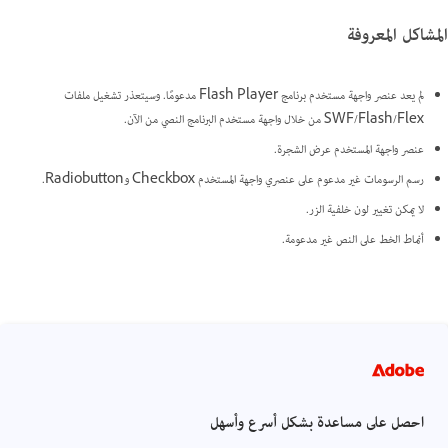
المشاكل المعروفة
لم يعد عنصر واجهة مستخدم برنامج Flash Player مدعومًا. وسيتعذر تشغيل ملفات
SWF/Flash/Flex من خلال واجهة مستخدم البرنامج النصي من الآن.
عنصر واجهة المستخدم عرض الشجرة.
رسم الرسومات غير مدعوم على عنصري واجهة المستخدم Checkbox وRadiobutton.
لا يمكن تغيير لون خلفية الزر.
أنماط الخط على النص غير مدعومة.
احصل على مساعدة بشكل أسرع وأسهل