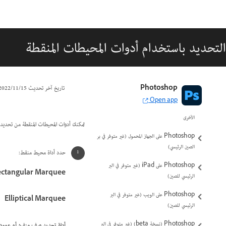
التحديد باستخدام أدوات المحيطات المنقطة
مقدمة إلى Photoshop
Photoshop
تاريخ آخر تحديث
15‏/11‏/2022
Open app
Photoshop ومنتجات Adobe وخدماتها
الأخرى
تمكنك أدوات المحيطات المنقطة من تحديد الم
Photoshop على الجهاز المحمول (غير متوفر في بر
الصين الرئيسي)
حدد أداة محيط منقط:
Photoshop على iPad (غير متوفر في البر
ectangular Marquee
الرئيسي للصين)
Photoshop على الويب (غير متوفر في البر
Elliptical Marquee
الرئيسي للصين)
Photoshop (نسخة beta) (غير متوفر في البر
أداة تحديد صف منفرد أو عمود 