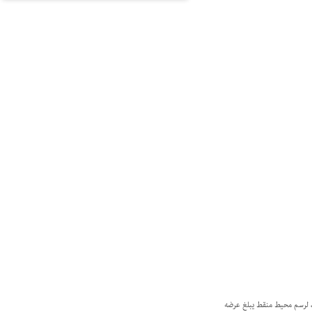
ال، لرسم محيط منقط يبلغ عرضه