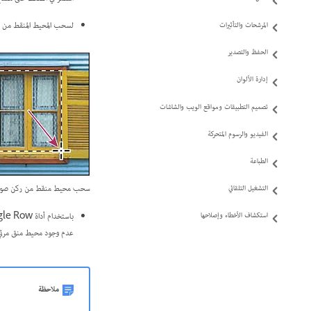
لسحب المحيط المنقط من مركزه، استمر في الضغط على مف
المرشحات والتأثيرات
الحفظ والتصدير
إدارة الألوان
تصميم التطبيقات ومواقع الويب والشاشات
الفيديو والرسوم المتحركة
الطباعة
سحب محيط منقط من ركن صورة (على الي
التشغيل التلقائي
استكشاف الأخطاء وإصلاحها
عدم وجود محيط منق مرئي،
ملاحظة