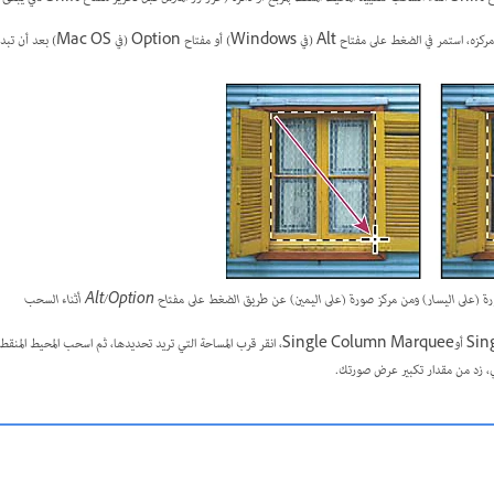
تاح Alt (في Windows) أو مفتاح Option (في Mac OS) بعد أن تبدأ السحب.
سار) ومن مركز صورة (على اليمين) عن طريق الضغط على مفتاح Alt/Option أثناء السحب
باستخدام أداة Single Row أوSingle Column Marquee، انقر قرب المساحة التي تريد تحديدها، ثم اسحب
 زد من مقدار تكبير عرض صورتك.