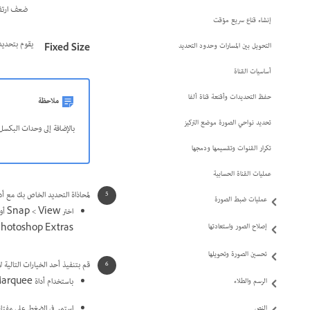
ضعف ارتفاعه، أدخل 
إنشاء قناع سريع مؤقت
يقوم بتحديد 
التحويل بين المسارات وحدود التحديد
Fixed Size
أساسيات القناة
حفظ التحديدات وأقنعة قناة ألفا
ملاحظة
تحديد نواحي الصورة موضع التركيز
بالإضافة إلى وحدات البكسل،
تكرار القنوات وتقسيمها ودمجها
عمليات القناة الحسابية
لمحاذاة التحديد الخاص بك مع أدل
عمليات ضبط الصورة
إصلاح الصور واستعادتها
Photoshop Extras والتي يتم التحكم فيها في القائمة الفرعية p To
تحسين الصورة وتحويلها
قم بتنفيذ أحد الخيارات التالية ل
باستخدام أداة Rectangular Marquee أو أداة Elliptical Marquee، اسحب عبر المساحة التي تريد تحديدها.
الرسم والطلاء
استمر في الضغط على مفتاح Shift أثناء السحب لتقييد المحيط المنقط بمربع أو دائرة (حرر زر الماوس قبل تحرير مفتاح Shift لكي يبقى شكل التحد
النص