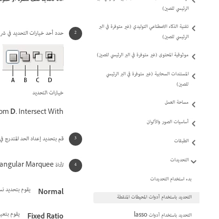
الرئيسي للصين)
تقنية الذكاء الاصطناعي التوليدي (غير متوفرة في البر
حدد أحد خيارات التحديد في شري
الرئيسي للصين)
موثوقية المحتوى (غير متوفرة في البر الرئيسي للصين)
المستندات السحابية (غير متوفرة في البر الرئيسي
للصين)
خيارات التحديد
مساحة العمل
rom
D.
Intersect With
أساسيات الصور والألوان
قم بتحديد إعداد الحد المتدرج في شريط الخ
الطبقات
التحديدات
لأداة Rectangular Marquee أو Elliptical Marquee، قم باختيار نمط في شريط الخيارات:
بدء استخدام التحديدات
يقوم بتحديد ن
Normal
التحديد باستخدام أدوات المحيطات المنقطة
يقوم بتعيي
التحديد باستخدام أدوات lasso
Fixed Ratio