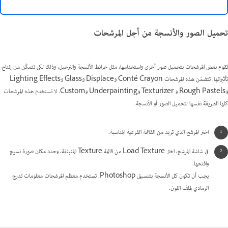
تحميل الصور والأنسجة من أجل المرشحات
تقوم بعض المرشحات بتحميل صور أخرى واستخدامها، مثل خرائط الأنسجة والترحيل، وذلك لكي تتمكّن من إنتاج
تأثيراتها. تتضمّن هذه المرشحات Conté Crayon وDisplace وGlass وLighting Effects
وRough Pastels و Texturizer وUnderpainting وCustom. لا تستخدم هذه المرشحات
كلها الطريقة نفسها لتحميل الصور أو الأنسجة.
اختر المرشح الذي تريد من القائمة الفرعية المناسبة.
في شاشة المرشح، اختر Load Texture من قائمة Texture المنبثقة، وحدد مكان صورة نسيج
وافتحها.
يجب أن تكون كل الأنسجة بتنسيق Photoshop. تستخدم معظم المرشحات معلومات تدرج
الرمادي لملف اللون.