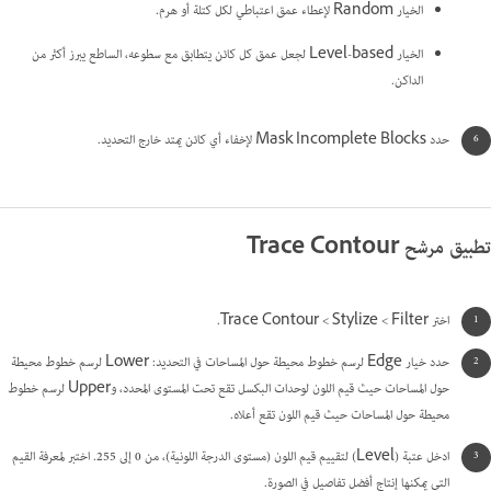
الخيار Random لإعطاء عمق اعتباطي لكل كتلة أو هرم.
الخيار Level-based لجعل عمق كل كائن يتطابق مع سطوعه، الساطع يبرز أكثر من
الداكن.
حدد Mask Incomplete Blocks لإخفاء أي كائن يمتد خارج التحديد.
تطبيق مرشح Trace Contour
اختر Filter >‏ Stylize >‏ Trace Contour.
حدد خيار Edge لرسم خطوط محيطة حول المساحات في التحديد: Lower لرسم خطوط محيطة
حول المساحات حيث قيم اللون لوحدات البكسل تقع تحت المستوى المحدد، وUpper لرسم خطوط
محيطة حول المساحات حيث قيم اللون تقع أعلاه.
ادخل عتبة (Level) لتقييم قيم اللون (مستوى الدرجة اللونية)، من 0 إلى 255. اختبر لمعرفة القيم
التي يمكنها إنتاج أفضل تفاصيل في الصورة.