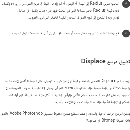
اسحب منزلق Radius إلى اليسار أو اليمين، أو قم بإدخال قيمة في مربع النص من 1 إلى 16 بكسل.
تحدد قيمة Radius حجم المساحة التي تم البحث فيها عن وحدات بكسل غير مماثلة.
تؤدي زيادة الشعاع إلى تمويه الصورة. استخدم القيمة الأصغر التي تزيل العيوب.
قم بزيادة العتبة بالتدريج بإدخال قيمة أو بسحب المنزلق إلى أعلى قيمة ممكنة تزيل العيوب.
تطبيق مرشح Displace
يزيح مرشح Displace التحدي باستخدام قيمة لون من خريطة الترحيل- تمثل القيمة 0 أقصى إزاحة سالبة،
والقيمة 255 أقصى إزاحة موجبة، والقيمة الرمادية 128 لا تنتج أي ترحيل. إذا توفرت قناة واحد للخريطة، فإن
الصورة تزاح على قطر معرف بنسب القياس الأفقي والرأسي. إذا توفرت أكثر من قناة للخريطة، فإن أول قناة
تتحكم في الإزاحة الأفقية، والقناة الثانية تتحكم في الإزاحة الرأسية.
ينشئ المرشح خرائط الترحيل باستخدام ملف مسطح مدمج محفوظ بتنسيق Adobe Photoshop. (الصور
ذات الصيغة Bitmap غير مدعومة)