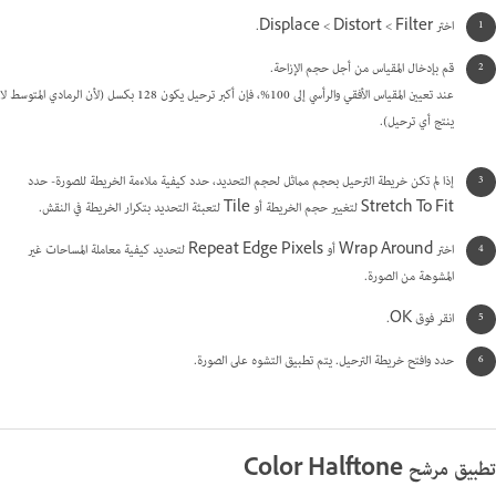
اختر Filter >‏ Distort >‏ Displace.
قم بإدخال المقياس من أجل حجم الإزاحة.
عند تعيين المقياس الأفقي والرأسي إلى 100%، فإن أكبر ترحيل يكون 128 بكسل (لأن الرمادي المتوسط لا
ينتج أي ترحيل).
إذا لم تكن خريطة الترحيل بحجم مماثل لحجم التحديد، حدد كيفية ملاءمة الخريطة للصورة- حدد
Stretch To Fit لتغيير حجم الخريطة أو Tile لتعبئة التحديد بتكرار الخريطة في النقش.
اختر Wrap Around أو Repeat Edge Pixels لتحديد كيفية معاملة المساحات غير
المشوهة من الصورة.
انقر فوق OK.
حدد وافتح خريطة الترحيل. يتم تطبيق التشوه على الصورة.
تطبيق مرشح Color Halftone