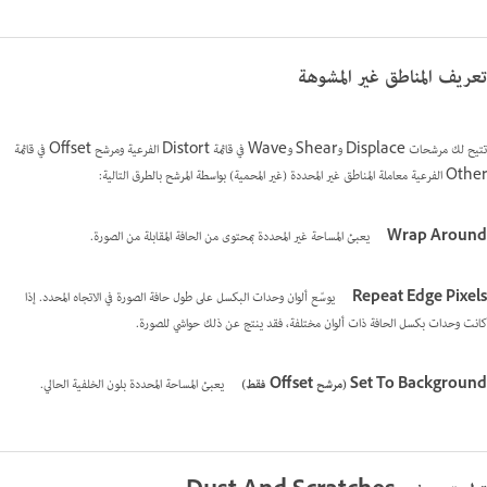
تعريف المناطق غير المشوهة
تتيح لك مرشحات Displace وShear وWave في قائمة Distort الفرعية ومرشح Offset في قائمة
Other الفرعية معاملة المناطق غير المحددة (غير المحمية) بواسطة المرشح بالطرق التالية:
Wrap Around
يعبئ المساحة غير المحددة بمحتوى من الحافة المقابلة من الصورة.
Repeat Edge Pixels
يوسّع ألوان وحدات البكسل على طول حافة الصورة في الاتجاه المحدد. إذا
كانت وحدات بكسل الحافة ذات ألوان مختلفة، فقد ينتج عن ذلك حواشي للصورة.
Set To Background (مرشح Offset فقط)
يعبئ المساحة المحددة بلون الخلفية الحالي.