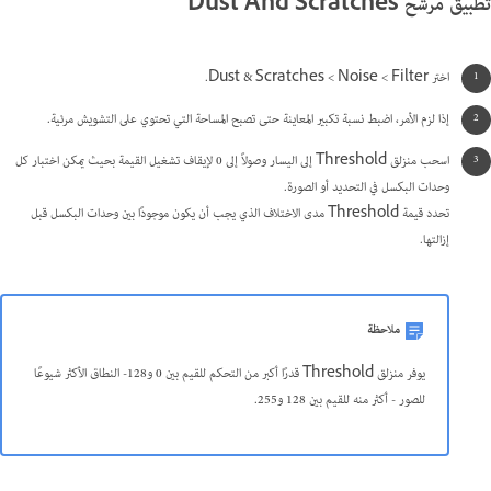
تطبيق مرشح Dust And Scratches
اختر Filter >‏ Noise >‏ Dust & Scratches.
إذا لزم الأمر، اضبط نسبة تكبير المعاينة حتى تصبح المساحة التي تحتوي على التشويش مرئية.
اسحب منزلق Threshold إلى اليسار وصولاً إلى 0 لإيقاف تشغيل القيمة بحيث يمكن اختبار كل
وحدات البكسل في التحديد أو الصورة.
تحدد قيمة Threshold مدى الاختلاف الذي يجب أن يكون موجودًا بين وحدات البكسل قبل
إزالتها.
ملاحظة
يوفر منزلق Threshold قدرًا أكبر من التحكم للقيم بين 0 و128- النطاق الأكثر شيوعًا
للصور - أكثر منه للقيم بين 128 و255.