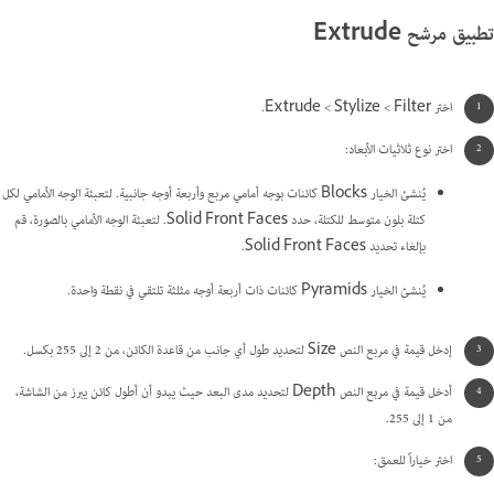
تطبيق مرشح Extrude
اختر Filter >‏ Stylize >‏ Extrude.
اختر نوع ثلاثيات الأبعاد:
يُنشئ الخيار Blocks كائنات بوجه أمامي مربع وأربعة أوجه جانبية. لتعبئة الوجه الأمامي لكل
كتلة بلون متوسط للكتلة، حدد Solid Front Faces. لتعبئة الوجه الأمامي بالصورة، قم
بإلغاء تحديد Solid Front Faces.
يُنشئ الخيار Pyramids كائنات ذات أربعة أوجه مثلثة تلتقي في نقطة واحدة.
إدخل قيمة في مربع النص Size لتحديد طول أي جانب من قاعدة الكائن، من 2 إلى 255 بكسل.
أدخل قيمة في مربع النص Depth لتحديد مدى البعد حيث يبدو أن أطول كائن يبرز من الشاشة،
من 1 إلى 255.
اختر خياراً للعمق: