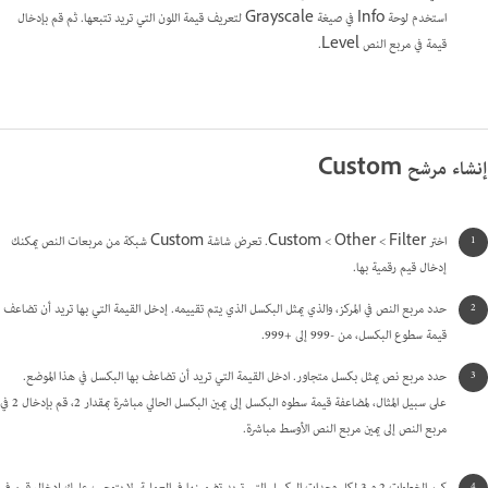
استخدم لوحة Info في صيغة Grayscale لتعريف قيمة اللون التي تريد تتبعها. ثم قم بإدخال
قيمة في مربع النص Level.
إنشاء مرشح Custom
اختر Filter >‏ Other >‏ Custom. تعرض شاشة Custom شبكة من مربعات النص يمكنك
إدخال قيم رقمية بها.
حدد مربع النص في المركز، والذي يمثل البكسل الذي يتم تقييمه. إدخل القيمة التي بها تريد أن تضاعف
قيمة سطوع البكسل، من -999 إلى +999.
حدد مربع نص يمثل بكسل متجاور. ادخل القيمة التي تريد أن تضاعف بها البكسل في هذا الموضع.
على سبيل المثال، لمضاعفة قيمة سطوه البكسل إلى يمين البكسل الحالي مباشرة بمقدار 2، قم بإدخال 2 في
مربع النص إلى يمين مربع النص الأوسط مباشرة.