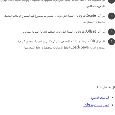
كرر الخطوات 2 و 3 لكل وحدات البكسل التي تريد تضمينها في العملية. لا يتوجب عليك إدخال قيم في
كل مربعات النص.
من أجل Scale، قم بإدخال القيمة التي تريد أن تقسّم بها مجموع قيم السطوع لوحدات البكسل
المضمّنة في الحسابات.
من أجل Offset، قم بإدخال القيمة التي تريد إضافتها لنتيجة حساب المقياس.
انقر فوق OK. يتم تطبيق المرشح المخصص على كل بكسل في الصورة، واحد في كل مرة.
استخدم الزرين Save وLoad لحفظ المرشحات المخصصة وإعادة استخدامها.
المزيد مثل هذا
أساسيات الترشيح
العمل ضمن لوحة Info