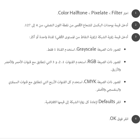
اختر Filter >‏ Pixelate >‏ Color Halftone.
أدخل قيمة بوحدات البكسل للشعاع الأقصى من نقطة اللون النصفي، من 4 إلى 127.
أدخل قيمة زاوية الشبكة (زاوية النقاط من المستوى الأفقي) لقناة واحدة أو أكثر:
للصور ذات الصيغة Grayscale، استخدم القناة 1 فقط.
للصور ذات الصيغة RGB، استخدم القنوات 1، 2، و 3 التي تتطابق مع قنوات الأحمر والأخضر
والأزرق.
للصور ذات الصيغة CMYK، استخدم كل القنوات الأربع التي تتطابق مع قنوات السماوي
والبنفسجي والأصفر.
انقر Defaults لإعادة كل زوايا الشبكة إلى قيمها الافتراضية.
انقر فوق OK.