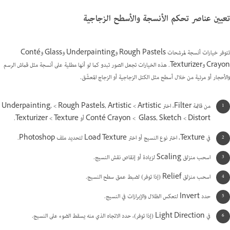
تعيين عناصر تحكم الأنسجة والأسطح الزجاجية
تتوفر خيارات أنسجة لمرشحات Rough Pastels وUnderpainting وGlass وConté
Crayon وTexturizer. هذه الخيارات تجعل الصور تبدو كما لو أنها مطلية على أنسجة مثل قماش الرسم
والأحجار أو مرئية من خلال أسطح مثل الكتل الزجاجية أو الزجاج المعشّق.
من قائمة Filter، اختر Artistic >‏ Rough Pastels, Artistic >‏ Underpainting,
Distort >‏ ‎ Glass, Sketch >‏‏ Conté Crayon أو Texture >‏ Texturizer.
في Texture، اختر نوع النسيج أو اختر Load Texture لتحديد ملف Photoshop.
اسحب منزلق Scaling لزيادة أو إنقاص نقش النسيج.
اسحب منزلق Relief (إذا توفر) لضبط عمق سطح النسيج.
حدد Invert لتعكس الظلال والإبرازات في النسيج.
في Light Direction (إذا توفر)، حدد الاتجاه الذي منه يسقط الضوء على النسيج.