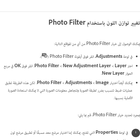
تغيير توازن اللون باستخدام Photo Filter
يمكنك الوصول إلى خيار Photo Filter من أي من المواقع التالية:
في لوحة
Adjustments
، انقر فوق أيقونة Photo Filter (
).
اختر
Layer >‏ New Adjustment Layer >‏ Photo Filter
. انقر فوق
OK
في مربع
الحوار
New Layer
.
يمكنك أيضاً اختيار
Image >‏ Adjustments >‏ Photo Filter
. لكن هذه الطريقة تطبق
عمليات ضبط تتسبب بضرر لطبقة الصورة وتتجاهل معلومات الصورة التي لا يمكنك استعادة الصورة
الأصلية بسببها.
بمجرد تحديد خيار Photo Filter، قم بما يلي:
في لوحة
Properties
التي تفتح، يمكنك إما اختيار مرشح معد مسبقًا أو تطبيق مرشح لون