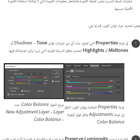
عمليات ضبط تتسبب بضرر لطبقة الصورة وتتجاهل معلومات الصورة التي لا يمكنك استعادة الصورة
الأصلية بسببها.
بمجرد تحديد خيار توازن اللون، قم بما يلي:
في لوحة
Properties
التي تفتح، حدّد أي من خيارات توازن
Tone
— ‏Shadows أو
Midtones
أو
Highlights
لتحديد نطاق الدرجة اللونية التي تريد تركيز تعديلاتك فيها.
مربع الحوار Color Balance: حدد
لوحة Properties الخاصة بتوازن اللون: انتقل
Layer >‏ New Adjustment Layer
إلى لوحة Adjustments وانقر فوق أيقونة
>‏ Color Balance
Color Balance.
(اختياري) حدد
Preserve Luminosity
لمنع تغيير قيم الإضاءة في الصورة أثناء تغيير اللون.