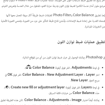
آخر يتيح لك تطبيق ضبط تدرجات اللون على صورتك. تُشابه عمليات ضبط Photo Filter أسلوب وضع
مرشح ملون أمام عدسة الكاميرا لضبط توازن اللون ودرجة حرارة الضوء المنقول من خلال العدسة وتعريض الفيلم.
يُعدّ تطبيق Color Balance وPhoto Filter كطبقات ضبط طريقةً أكثر مرونة للعمل معها لأنها
تمنحك القدرة على إعادة ضبط الإعدادات، وتُنشئ قناع طبقة للتأثير على جزء من الصورة، وتحمي الصورة الأصلية
من التغييرات المباشرة.
تطبيق عمليات ضبط توازن اللون
في Photoshop، يمكنك الوصول إلى خيار ضبط توازن اللون من أي من المواقع التالية:
في لوحة
Adjustments
، انقر فوق أيقونة
Color Balance
(
).
اختر
Layer >‏ New Adjustment Layer >‏ Color Balance
. انقر فوق
OK
في
مربع الحوار
New Layer
.
في لوحة
Layers
، انقر فوق أيقونة
Create new fill or adjustment layer
(
).
حدّد
Color Balance
من خيارات قائمة السياق.
يمكنك أيضاً اختيار
Image >‏ Adjustments >‏ Color Balance
. لكن هذه الطريقة تطبق