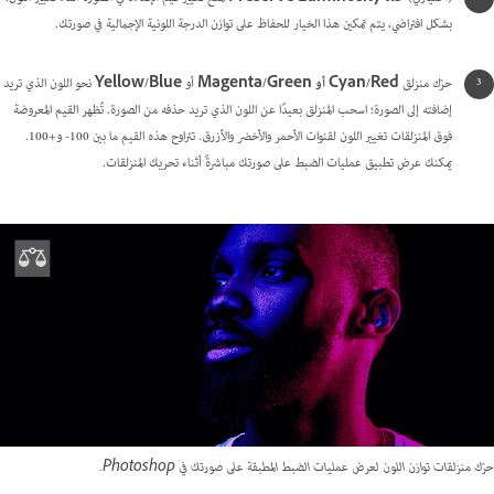
بشكل افتراضي، يتم تمكين هذا الخيار للحفاظ على توازن الدرجة اللونية الإجمالية في صورتك.
حرّك منزلق
Cyan/Red أو Magenta/Green
أو
Yellow/Blue
نحو اللون الذي تريد
إضافته إلى الصورة؛ اسحب المنزلق بعيدًا عن اللون الذي تريد حذفه من الصورة. تُظهر القيم المعروضة
فوق المنزلقات تغيير اللون لقنوات الأحمر والأخضر والأزرق. تتراوح هذه القيم ما بين 100- و+100.
يمكنك عرض تطبيق عمليات الضبط على صورتك مباشرةً أثناء تحريك المنزلقات.
حرّك منزلقات توازن اللون لعرض عمليات الضبط المطبقة على صورتك في Photoshop.