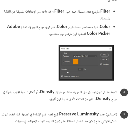
مخصص:
Filter
: لمرشح معد مسبقًا، حدد خيار
Filter
واختر واحد من الإعدادات المسبقة من القائمة
المنسدلة.
Color
: لمرشح مخصص، حدد خيار
Color
. انقر فوق مربع اللون واستخدم
Adobe
Color Picker
لتحديد لون لمرشح لون مخصص.
لضبط مقدار اللون المطبق على الصورة، استخدم منزلق
Density
، أو أدخل النسبة المئوية يدويًا في
مربع
Density
. تنتج من الكثافة الأعلى ضبط لون أقوى.
(اختياري) حدد
Preserve Luminosity
لمنع تغيير قيم الإضاءة في الصورة أثناء تغيير اللون.
بشكل افتراضي، يتم تمكين هذا الخيار للحفاظ على توازن الدرجة اللونية الإجمالية في صورتك.