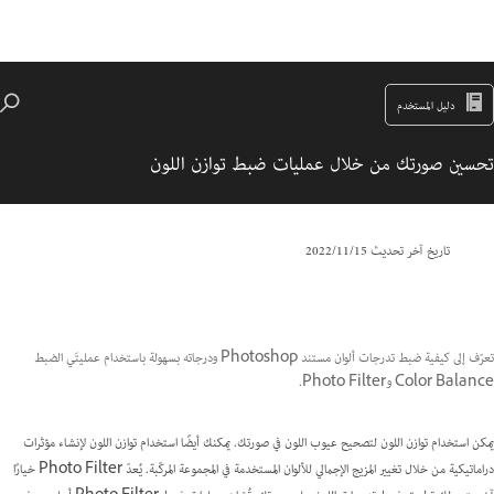
دليل المستخدم
تحسين صورتك من خلال عمليات ضبط توازن اللون
تاريخ آخر تحديث
15‏/11‏/2022
تعرّف إلى كيفية ضبط تدرجات ألوان مستند Photoshop ودرجاته بسهولة باستخدام عمليتَي الضبط
Color Balance وPhoto Filter.
يمكن استخدام توازن اللون لتصحيح عيوب اللون في صورتك. يمكنك أيضًا استخدام توازن اللون لإنشاء مؤثرات
دراماتيكية من خلال تغيير المزيج الإجمالي للألوان المستخدمة في المجموعة المركّبة. يُعدّ Photo Filter خيارًا