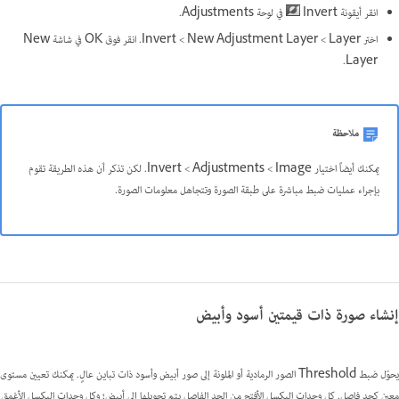
انقر أيقونة Invert
في لوحة Adjustments.
اختر Layer >‏ New Adjustment Layer >‏ Invert. انقر فوق OK في شاشة New
Layer.
ملاحظة
يمكنك أيضاً اختيار Image >‏ Adjustments >‏ Invert. لكن تذكر أن هذه الطريقة تقوم
بإجراء عمليات ضبط مباشرة على طبقة الصورة وتتجاهل معلومات الصورة.
إنشاء صورة ذات قيمتين أسود وأبيض
يحوّل ضبط Threshold الصور الرمادية أو الملونة إلى صور أبيض وأسود ذات تباين عالٍ. يمكنك تعيين مستوى
معين كحد فاصل. كل وحدات البكسل الأفتح من الحد الفاصل يتم تحويلها إلى أبيض؛ وكل وحدات البكسل الأغمق