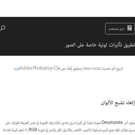
دليل المستخدم
تطبيق تأثيرات لونية خاصة على الصور
تاريخ آخر تحديث
22‏/12‏/2021
|
ينطبق أيضًا على Adobe Photoshop CS6
المزيد
إلغاء تشبع الألوان
يحول أمر Desaturate صورة ملونة إلى قيم تدرج رمادي، لكنه يترك الصورة في نفس الصيغة اللونية. على
سبيل المثال، فإنه يعين قيم متساوية للأحمر، الأخضر، والأزرق لكل بكسل في صورة RGB. لا تتغير قيمة إضاءة