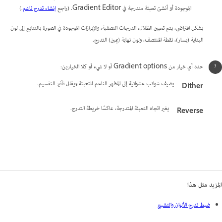
الموجودة أو أنشئ تعبئة متدرجة في Gradient Editor. (راجع
إنشاء تدرج ناعم
.)
بشكل افتراضي، يتم تعيين الظلال، الدرجات النصفية، والإبرازات الموجودة في الصورة بالتتابع إلى لون
البداية (يسار)، نقطة المنتصف، ولون نهاية (يمين) التدرج.
حدد أي خيار من Gradient options أو لا شيء أو كلا الخيارين:
يضيف شوائب عشوائية إلى المظهر الناعم للتعبئة ويقلل تأثير التقسيم.
Dither
يغير اتجاه التعبئة المتدرجة، عاكسًا خريطة التدرج.
Reverse
المزيد مثل هذا
ضبط تدرج الألوان والتشبع