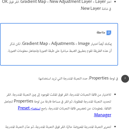
اختر Layer >‏ New Adjustment Layer >‏ Gradient Map. انقر فوق OK
في شاشة New Layer.
ملاحظة
يمكنك أيضاً اختيار Image >‏ Adjustments >‏ Gradient Map. لكن تذكر
أن هذه الطريقة تقوم بتطبيق الضبط مباشرة على طبقة الصورة وتتجاهل معلومات الصورة.
في لوحة Properties، حدد التعبئة المتدرجة التي تريد استخدامها:
للاختيار من قائمة التعبئات المتدرجة، انقر فوق المثلث الموجود إلى يمين التعبئة المتدرجة. انقر
لتحديد التعبئة المتدرجة المطلوبة، ثم انقر في مساحة فارغة من لوحة Properties لتجاهل
القائمة. لمعلومات عن تخصيص قائمة التعبئات المتدرجة، راجع
استخدام Preset
.
Manager
لتحرير التعبئة المتدرجة المعروضة حاليًا، انقر فوق التعبئة المتدرجة، ثم عدّل التعبئة المتدرجة