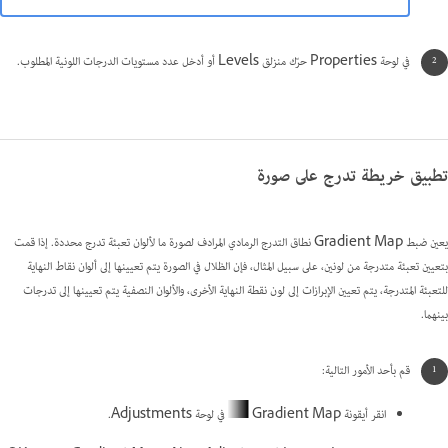
في لوحة Properties حرّك منزلق Levels أو أدخل عدد مستويات الدرجات اللونية المطلوب.
تطبيق خريطة تدرج على صورة
يعين ضبط Gradient Map نطاق التدرج الرمادي المرادف لصورة ما لألوان تعبئة تدرج محددة. إذا قمت
بتعيين تعبئة متدرجة من لونين، على سبيل المثال، فإن الظلال في الصورة يتم تعيينها إلى ألوان نقاط النهاية
للتعبئة المتدرجة، يتم تعيين الإبرازات إلى لون نقطة النهاية الأخرى، والألوان النصفية يتم تعيينها إلى تدرجات
بينهما.
قم بأحد الأمور التالية:
انقر أيقونة Gradient Map
في لوحة Adjustments.