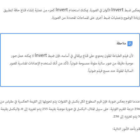
يعكس ضبط Invert الألوان في الصورة. يمكنك استخدام Invert كجزء من عملية إنشاء قناع حافة لتطبيق
زيادة الوضوح وعمليات ضبط أخرى على المساحات المحددة من الصورة.
ملاحظة
لأن فيلم الطباعة الملون يحتوي على قناع برتقالي في أساسه، فإن ضبط Invert لا يمكنه عمل صور
موجبة دقيقة من صور سالبة ملونة ممسوحة ضوئياً. تأكد من أنك تستخدم الإعدادات المناسبة للصور
السالبة الملونة عند مسح فيلم ضوئياً.
عندما تقوم بعكس صورة، فإن قيم السطوع لكل بكسل في القنوات يتم تحويلها إلى القيمة العكسية في مقياس من
256 درجة للقيم اللونية. على سبيل المثال، البكسل في صورة موجبة بقيمة 255 يتم تغييره إلى 0، والبكسل بقيمة
5 يتم تغييره إلى 250.
قم بأحد الأمور التالية: