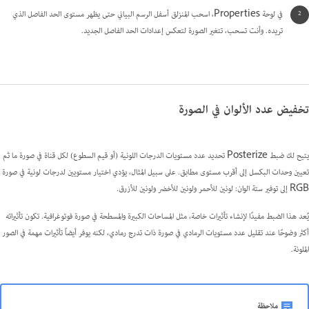
في لوحة Properties، اسحب المنزلق أسفل الرسم البياني حتى يظهر مستوى الحد الفاصل الذي
تريده. وأنت تسحب، تتغير الصورة لتعكس إعدادات الحد الفاصل الجديد.
تخفيض عدد الألوان في الصورة
يتيح لك ضبط Posterize تحديد عدد مستويات الدرجات اللونية (أو قيم السطوع) لكل قناة في صورة ما ثم
تعيين وحدات البكسل إلى أقرب مستوى مطابق. على سبيل المثال، يؤدي اختيار مستويين لدرجات لونية في صورة
RGB إلى توفير ستة الوان: لونين للأحمر ولونين للأخضر ولونين للأزرق.
يُعد هذا الضبط مفيدًا لإنشاء تأثيرات خاصة، مثل المساحات الكبيرة والمسطحة في صورة فوتوغرافية. تكون تأثيراته
أكثر وضوحًا عند تقليل عدد مستويات الرمادي في صورة ذات تدرج رمادي، لكنه يوفر أيضاً تأثيرات مهمة في الصور
الملونة.
ملاحظة