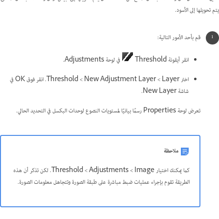
يتم تحويلها إلى الأسود.
قم بأحد الأمور التالية:
انقر أيقونة Threshold
في لوحة Adjustments.
اختر Layer >‏ New Adjustment Layer >‏ Threshold. انقر فوق OK في
شاشة New Layer.
تعرض لوحة Properties رسمًا بيانيًا لمستويات النصوع لوحدات البكسل في التحديد الحالي.
ملاحظة
كما يمكنك اختيار Image‏ > Adjustments‏ > Threshold. لكن تذكر أن هذه
الطريقة تقوم بإجراء عمليات ضبط مباشرة على طبقة الصورة وتتجاهل معلومات الصورة.