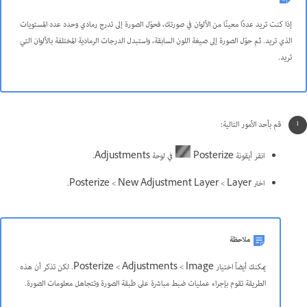
إذا كنت تريد عددًا معينًا من الألوان في صورتك، فحوّل الصورة إلى تدرج رمادي وحدد عدد المستويات
الذي تريد. ثم حوّل الصورة إلى صيغة اللون السابقة، واستبدل الدرجات الرمادية المختلفة بالألوان التي
تريد.
قم بأحد الأمور التالية:
انقر أيقونة Posterize
في لوحة Adjustments.
اختر Layer >‏ New Adjustment Layer >‏ Posterize.
ملاحظة
يمكنك أيضاً اختيار Image >‏ Adjustments >‏ Posterize. لكن تذكر أن هذه
الطريقة تقوم بإجراء عمليات ضبط مباشرة على طبقة الصورة وتتجاهل معلومات الصورة.