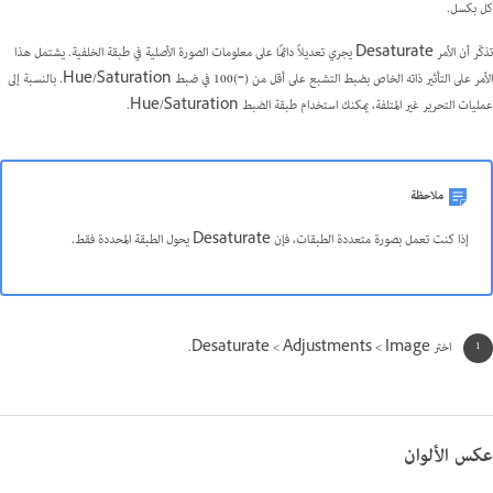
كل بكسل.
تذكّر أن الأمر Desaturate يجري تعديلاً دائمًا على معلومات الصورة الأصلية في طبقة الخلفية. يشتمل هذا
الأمر على التأثير ذاته الخاص بضبط التشبع على أقل من (‑)100 في ضبط Hue/Saturation. بالنسبة إلى
عمليات التحرير غير المتلفة، يمكنك استخدام طبقة الضبط Hue/Saturation.
ملاحظة
إذا كنت تعمل بصورة متعددة الطبقات، فإن Desaturate يحول الطبقة المحددة فقط.
اختر Image >‏ Adjustments >‏ Desaturate.
عكس الألوان