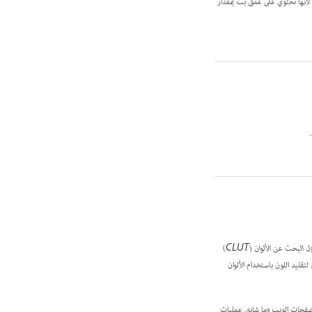
أسود أو أبيض) لتمثيل وحدات البكسل في صورة. تسمى الصور في الصيغة Bitmap صور 1-بت نقطية لأنها تحتوي على عمق بت بمقدار
 البحث عن الألوان (CLUT)
لتقليد اللون باستخدام الألوان
ة وصفحات الويب وما شابه. عمليات