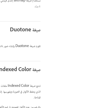
1 بت.
صيغة Duotone
تقوم صيغة Duotone بإنشاء صور ذات تدرج رمادي أحادية اللون وثنائية اللون وثلاثية اللون ورباعية اللون باستخدام من واحد إلى أربعة أحبار مخصصة.
صيغة Indexed Color
تنتج صيغة Indexed Color ملفات صور 8-بت ذات ألوان يصل عددها إلى 256 لونًا. عند التحويل إلى لون مفهرس، يقوم Photoshop ببناء
الذي يحفظ الألوان في الصورة ويفهرسها. إذا
المتاحة.
بالرغم من عدد الألوان المحدود في لوح الأ