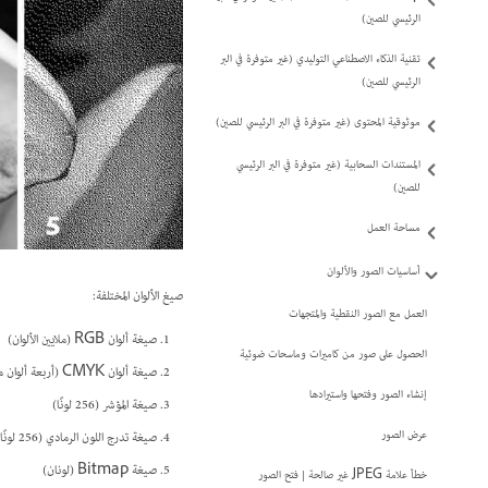
الرئيسي للصين)
تقنية الذكاء الاصطناعي التوليدي (غير متوفرة في البر
الرئيسي للصين)
موثوقية المحتوى (غير متوفرة في البر الرئيسي للصين)
المستندات السحابية (غير متوفرة في البر الرئيسي
للصين)
مساحة العمل
أساسيات الصور والألوان
صيغ الألوان المختلفة:
العمل مع الصور النقطية والمتجهات
صيغة ألوان RGB (ملايين الألوان)
الحصول على صور من كاميرات وماسحات ضوئية
صيغة ألوان CMYK (أربعة ألوان مطبوعة)
إنشاء الصور وفتحها واستيرادها
صيغة المؤشر (256 لونًا)
عرض الصور
صيغة تدرج اللون الرمادي (256 لونًا)
صيغة Bitmap (لونان)
خطأ علامة JPEG غير صالحة | فتح الصور