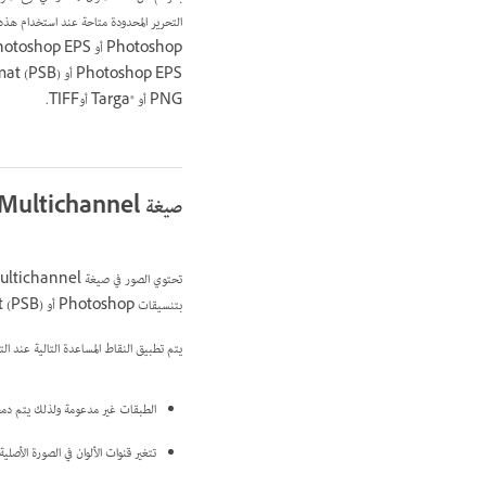
PNG أو Targa®‎ أوTIFF.
صيغة Multichannel
بتنسيقات Photoshop أو Large Document Format (PSB)‎ أو Photoshop 2.0 أو Photoshop Raw أو Photoshop DCS 2.0.
يتم تطبيق النقاط المساعدة التالية عند التحويل إلى 
الطبقات غير مدعومة ولذلك يتم دمج
تتغير قنوات الألوان في الصورة الأصلية