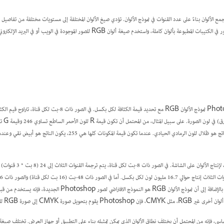
ع الألوان بناءً على عدد القنوات في نموذج الألوان. تؤدي صيغ الألوان المختلفة إلى مستويات مختلفة من تفاصيل
المثال، استخدم صيغة ألوان CMYK للصور في الكتيبات المطبوعة بألوان كاملة، واستخدم صيغة ألوان RGB للصور ال
، لإنتاج الألوان على الشاشة. ف
يتم إنتاج عدد أكبر من الألوان لكل بكسل. بالإضافة إلى أن نموذج الألوان RGB هو ال
 CMYK إلى صورة RGB للعرض على الشاشة.