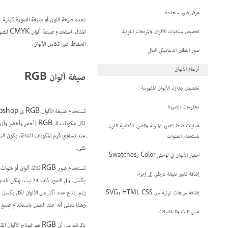
عرض صور متعددة
تحدد صيغة اللون أو صيغة الصورة كيفية جم
تخصيص منتقيات الألوان والمربعات اللونية
الحفاظ على تكامل الألوان.
صور النطاق الديناميكي العالي
أوضاع الألوان
صيغة ألوان RGB
تخصيص جداول الألوان المفهرسة
معلومات الصورة
عمليات ضبط الصور الملونة والصور الأحادية اللون
باستخدام القنوات
نقي.
اختيار الألوان في لوحتي Color وSwatches
تستخدم صور RGB ثلاثة ألوان أو
قنوات
إضافة تغيير صيغة شرطي إلى إجراء
إضافة مربعات لونية من HTML CSS وSVG
وهذا يعني أنه عند العمل باستخدام صيغ ألوان أخرى غير RGB، مثل CMYK، فإن Photoshop يقوم بتحويل صورة
عمق البت والتفضيلات