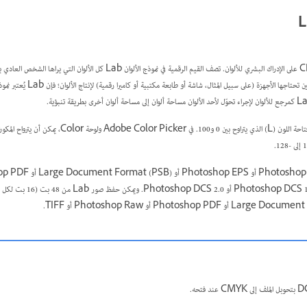
ا الأجهزة (على سبيل المثال، شاشة أو طابعة مكتبية أو كاميرا رقمية) لإنتاج الألوان؛ فإن Lab يُعتبر نموذج ألوان
Photoshop Raw أو TIFF أو Photoshop DCS 1.0 