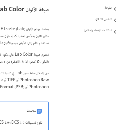
الطباعة
صيغة الألوان Lab Color
التشغيل التلقائي
استكشاف الأخطاء وإصلاحها
مظهر اللون بدلاً من تحديد كمية ملوّن معين تحتاجه
تستخدم نظم إدارة الألوان نموذج الألوان Lab كمرجع للألوان لإجراء تحوّل لأحد الألوان مساحة ألوان إلى مساحة ألوان أخرى بطريقة تنبؤية.
تحتوي صيغة Lab Color على مكون فتاحة اللون (L) الذي يتراوح بين 0 و100. في Adobe Color Picker ولوحة Color، يمكن أن يترواح المكون
والمكون
b
(محور الأزرق-الأصفر) من +127 إلى -128.
Photoshop أو Large Document Format (PSB)‎ أو Photoshop PDF أو Photoshop Raw أو TIFF.
ملاحظة
تقوم تنسيقات DCS 1.0 وDCS 2.0 بتحوبل الملف إلى CMYK عند فتحه.