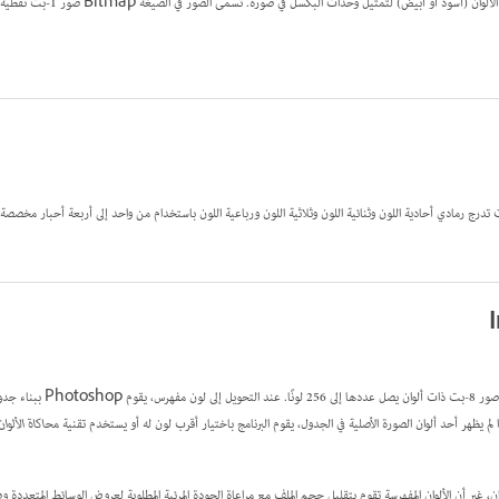
تستخدم صيغة Bitmap إحدى قيمتي الألوان (
جدول
 لم يظهر أحد ألوان الصورة الأصلية في الجدول، يقوم البرنامج باختيار أقرب لون له أو يستخدم تقنية
محاكاة الألوان
لوان، غير أن الألوان المفهرسة تقوم بتقليل حجم الملف مع مراعاة الجودة المرئية المطلوبة لعروض الوسائط المتعدد