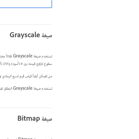
صيغة Grayscale
سطوع تتراوح قيمته بين 0 (أسود) و255 (أبيض). في الصور 16 بت و 32 بت، يكون عدد الظلال في الصورة أكبر من عددها في الصور 8 بت.
من الممكن أيضاً قياس قيم تدرج الرمادي بما أن النسب المئوية
تستخدم صيغة Grayscale النطاق المحدد من خلال إعداد مساحة العمل الذي تحدده في شاشة
صيغة Bitmap