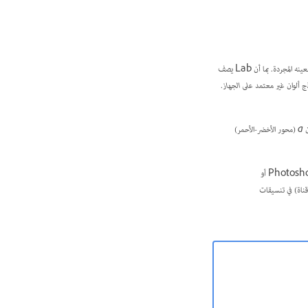
يعتمد نموذج الألوان CIE L*a*b* ‪(Lab)‬ على الإدراك البشري للألوان. تصف القيم الرقمية في نموذج الألوان Lab كل الألوان التي يراها الشخص العادي بعينه المجردة. بما أن Lab يصف
غير معتمد على الجهاز
.
a
(محور الأخضر-الأحمر)
من الممكن حفظ صور Lab في تنسيقات Photoshop أو Photoshop EPS أو Large Document Format (PSB)‎ أو Photoshop PDF أو
أو Photoshop DCS 2.0. ويمكن حفظ صور Lab من 48 بت (16 بت لكل قناة) في تنسيقات