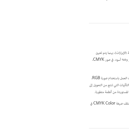
 (الإبرازات)، بينما يتم تعيين
نسب مئوية كبيرة للألوان الغامقة (ظلال). على سبيل المثال، من المحتمل أن يحتوي اللون الأحمر الساطع على 2% أزرق سماوي و93% أرجواني و90% أصفر و0% أسود. في صور CMYK،
. إذا بدأت العمل باستخدام صورة RGB،
لتأثيرات التي تنتج من التحويل إلى
بالرغم من أن CMYK هو نموذج الألوان القياسي، فإنه من المحتمل أن يختلف نطاق الألوان الذي يمكن تمثيله بناء على الشروط الخاصة بالطباعة والنشر. تختلف صيغة CMYK Color في