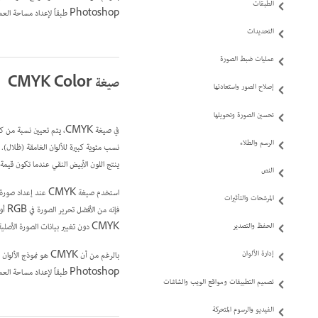
الطبقات
Photoshop طبقاً لإعداد مساحة العمل الذي تحدده في شاشة
التحديدات
عمليات ضبط الصورة
صيغة CMYK Color
إصلاح الصور واستعادتها
تحسين الصورة وتحويلها
في صيغة CMYK، يتم تعيين 
الرسم والطلاء
ينتج اللون الأبيض النقي عندما تكون قيمة الم
النص
استخدم صيغة CMYK عند إعداد صورة سيتم طباعتها باستخدام ألوان المعالجة. يؤدي تحويل صورة RGB إلى CMYK إلى إنشاء
المرشحات والتأثيرات
فإنه من الأفضل تحرير الصورة في RGB أولاً ثم التحويل إلى CMYK في نهاية العملية. في صيغة RGB، يمكنك استخدام أوامر
الحفظ والتصدير
CMYK دون تغيير بيانات الصورة الأصلية. كما يمكنك أيضاً استخدام صيغة CMYK للعمل مباشرة باستخدام صور CMYK الناتجة من المسح الضوئي أو المستوردة من أنظمة متطورة.
إدارة الألوان
Photoshop طبقاً لإعداد مساحة العمل الذي تحدده في شاشة
تصميم التطبيقات ومواقع الويب والشاشات
الفيديو والرسوم المتحركة