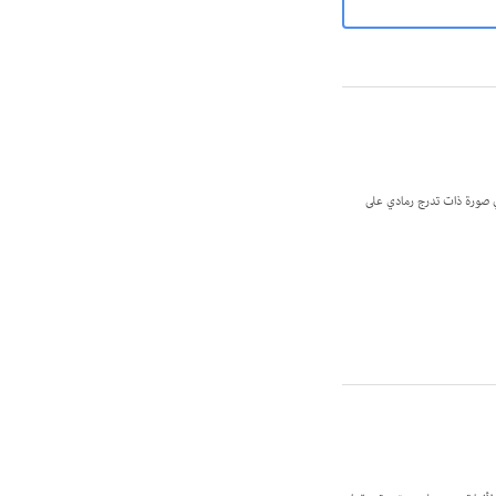
ر 8-بت، من الممكن أن يصل عدد ظلال الرمادي إلى 256. يحتوي كل بكسل في صورة ذات تدرج رمادي على