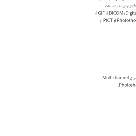
ويل إلى صيغة RGB مؤقتاً. من الممكن حفظ ملفات الألوان المفهرسة بتنسيقات
Photoshop أو Photoshop EPS أو Photoshop أو BMP أو DICOM (Digital Imaging and Communications in Medicine)‎ أو GIF أو
Photoshop EPS أو Large Document Format (PSB)‎ أو PCX أو Photoshop PDF أو Photoshop Raw أو Photoshop 2.0 أو PICT أو
تحتوي الصور في صيغة Multichannel على 256 مستوى من الرمادي في كل قناة مما يفيد كثيراً في عمليات الطباعة المتخصصة. من الممكن حفظ الصور في Multichannel