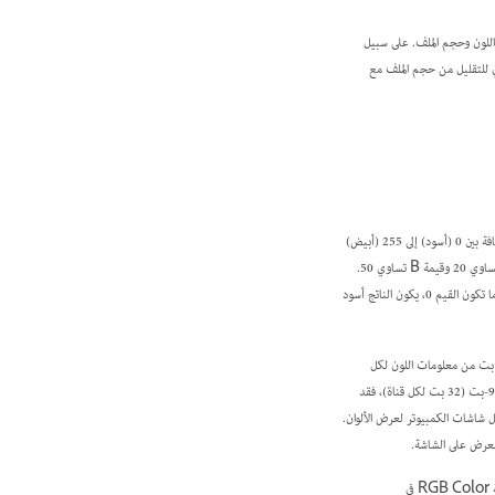
 اللون وحجم الملف. على سبيل
موجودة في الويب أو في البريد الإلكتروني للتقليل من حجم الملف مع
تستخدم صيغة الألوان RGB في Photoshop نموذج الألوان RGB مع تحديد قيمة الكثافة لكل بكسل. في الصور ذات 8-بت لكل قناة، تتراوح قيم الكثافة بين 0 (أسود) إلى 255 (أبيض)
لكل مكونات الـ RGB (أحمر وأخضر وأزرق) في لون الصورة. على سبيل المثال، من المحتمل أن تكون قيمة R للون الأحمر الساطع تساوي 246 وقيمة G تساوي 20 وقيمة B تساوي 50.
عند تساوي قيم المكونات الثلاثة، يكون الناتج هو ظلال للون الرمادي الحيادي. عندما تكون قيمة المكونات كلها هي 255، يكون الناتج هو أبيض نقي وعندما تكون القيم 0، يكون الناتج أسود
ي الصور ذات 8-بت لكل قناة، يتم ترجمة القنوات الثلاث إلى 24 (8 بت * 3 قنوات) بت من معلومات اللون لكل
بكسل. وفي الصور ذات 24-بت، يمكن للقنوات الثلاث إنتاج حوالي 16.7 مليون لون لكل بكسل. أما في الصور ذات 48-بت (16 بت لكل قناة) والصور ذات 96-بت (32 بت لكل قناة)، فقد
نموذج الافتراضي لصور Photoshop الجديدة، فإنه يستخدم من قبل شاشات الكمبيوتر لعرض الألوان.
بالرغم من أن RGB هو نموذج الألوان القياسي، فإنه من المحتمل أن يختلف نطاق الألوان الذي يمكن تمثيله بناء على التطبيق أو جهاز العرض. تختلف صيغة RGB Color في