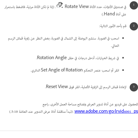
في صندوق الأدوات، حدد الأداة Rotate View
. (إذا لم تكن الأداة مرئية، فاضغط باستمرار
على أداة Hand.)
قم بأحد الأمور التالية:
اسحب في الصورة. ستشير البوصلة إلى الشمال في الصورة، بغض النظر عن زاوية قماش الرسم
الحالي.
في شريط الخيارات، أدخل درجات في حقل Rotation Angle.
انقر أو اسحب عنصر التحكم Set Angle of Rotation الدائري.
لإعادة قماش الرسم إلى الزاوية الأصلية، انقر فوق Reset View.
للحصول على فيديو عن أداة تدوير العرض ونصائح مساحة العمل الأخرى، راجع
www.adobe.com/go/lrvid4001_ps
. (تبدأ مناقشة أداة عرض التدوير عند العلامة 5:10.)