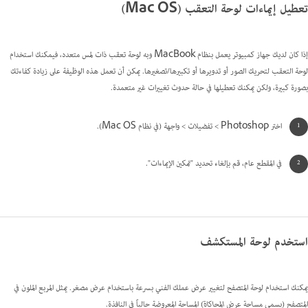
تعطيل إيماءات لوحة التعقب (Mac OS)
إذا كان لديك جهاز كمبيوتر يعمل بنظام MacBook وبه لوحة تعقب ذات لمس متعدد، فيمكنك استخدام
لوحة التعقب لتحريك الصور أو تدويرها أو تكبيرها/تصغيرها. يمكن أن تعمل هذه الوظيفة على زيادة كفاءتك
بصورة كبيرة، ولكن يمكنك تعطيلها في حالة حدوث تغييرات غير متعمدة.
اختر Photoshop > تفضيلات > واجهة (في نظام Mac OS).
في المقطع عام، قم بإلغاء تحديد "تمكين الإيماءات".
استخدم لوحة المستكشف
يمكنك استخدام لوحة المتصفح لتغيير عرض عملك الفني بسرعة باستخدام عرض مصغر. يمثل المربع الملون في
المتصفح (يسمى
مساحة عرض المحاكاة
) المساحة المعروضة حالياً في النافذة.