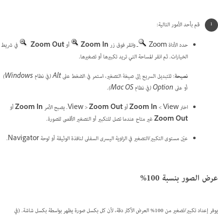
قم بأحد الأمور التالية:
حدد الأداة Zoom
ـ وانقر فوق زر
Zoom In
أو
Zoom Out
في شريط
الخيارات. ثم انقر المساحة التي تريد تكبيرها أو تصغيرها.
نصيحة
: للتبديل السريع إلى صيغة التصغير، استمر في الضغط على Alt (في نظام Windows)
أو على Option (في نظام Mac OS).
اختر View ‏>
Zoom In
أو View >
Zoom Out
. يصبح الأمر
Zoom In
أو
Zoom Out
غير متاح عندما تصل للتكبير أو التصغير الأقصى للصورة.
عيّن مستوى التكبير/التصغير في الزاوية اليسرى السفلى لنافذة الوثيقة أو لوحة Navigator.
عرض الصور بنسبة 100%
يوفر إعداد تكبير/تصغير من 100% العرض الأكثر دقة، لأن كل بكسل صورة يظهر بواسطة بكسل شاشة. (في