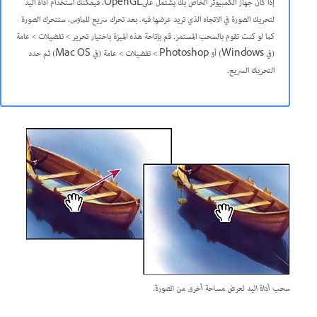
إذا كان جهاز الكمبيوتر الخاص بك يشتمل علىOpenGL، فيمكنك استخدام أداة اليد
لتحريك الصورة في الاتجاه الذي تريد عرضها فيه. بعد تحرك سريع للماوس، ستتحرك الصورة
كما لو كنت تقوم بالسحب المستمر. قم بإتاحة هذه الميزة باختيار تحرير > تفضيلات > عامة
(في Windows) أو Photoshop > تفضيلات > عامة (في Mac OS) ثم حدد
التحريك السريع.
سحب أداة اليد لعرض مساحة أخرى من الصورة.