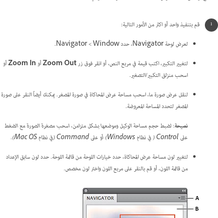
قم بتنفيذ واحد أو اكثر من الأمور التالية:
لعرض لوحة Navigator، حدد Window >‏ Navigator.
لتغيير التكبير، اكتب قيمة في مربع النص، أو انقر فوق زر
Zoom Out
أو
Zoom In
أو
اسحب منزلق التكبير/التصغير.
لنقل عرض صورة ما، اسحب مساحة عرض المحاكاة في صورة المصغر. يمكنك أيضاً النقر على صورة
المصغر لتحدد المساحة المعروضة.
نصيحة
: لضبط حجم مساحة الوكيل وموضعها بشكل متزامن، اسحب مصغرة الصورة مع الضغط
على Control ( في نظام Windows) أو على Command (في نظام Mac OS).
لتغيير لون مساحة عرض المحاكاة، حدد خيارات اللوحة من قائمة اللوحة. حدد لون سابق الإعداد
من قائمة اللون، أو قم بالنقر على مربع اللون واختر لون مخصص.