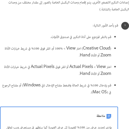
إعدادات التكبير/التصغير الأخرى، يتم إقحام وحدات البكسل الخاصة بالصور إلى مقدار مختلف من وحدات
البكسل الخاصة بالشاشة.)
قم بأحد الأمور التالية:
قم بالنقر المزدوج على أداة التكبير في صندوق الأدوات.
(Creative Cloud) اختر View >‏ 100% أو، انقر فوق 100% في شريط خيارات الأداة
Zoom أو الأداة Hand.
اختر View >‏ Actual Pixels أو انقر فوق Actual Pixels في شريط خيارات الأداة
Zoom أو الأداة Hand.
قم بإدخال 100% في شريط الحالة واضغط مفتاح الإدخال (في Windows) أو مفتاح الرجوع
في (Mac OS).
ملاحظة
يؤدي تحديد عرض من 100% للصورة إلى عرض الصورة كما ستظهر في مستعرض ويب (وفق