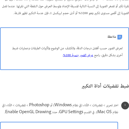
نقرة تكبر أو تصغر الصورة إلى النسبة التالية المسبقة الإعداد وتوسط العرض حول النقطة التي نقرتها. عندما تصل
الصورة إلى أقصى مستوى تكبير وهو 3200% أو أدنى حجم لبيكسل 1، فإن عدسة التكبير تظهر فارغة.
ملاحظة
لعرض الصور حسب أفضل درجات الدقة، والكشف عن الوضوح وتأثيرات الطبقات وعمليات ضبط
أخرى بشكل دقيق، راجع
عرض الصور بنسبة 100%
.
ضبط تفضيلات أداة التكبير
اختر تحرير > تفضيلات > الأداء (في نظام Windows) أو Photoshop > تفضيلات > الأداء (في
نظام Mac OS). في القسم GPU Settings، حدد Enable OpenGL Drawing.