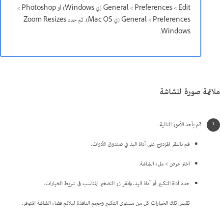
Edit >‏ Preferences >‏ General (في Windows) أو Photoshop >‏
Preferences >‏ General (في Mac OS). ثم حدد Zoom Resizes
Windows.
ملائمة صورة للشاشة
قم بأحد الأمور التالية:
قم بالنقر المزدوج على أداة اليد في صندوق الأدوات.
اختر عرض > ملء الشاشة.
حدد أداة التكبير أو أداة اليد، وانقر زر التصغير المناسب في شريط الخيارات.
تقيس تلك الخيارات كل من مستوى التكبير وحجم النافذة ليلائم فضاء الشاشة المتوفر.