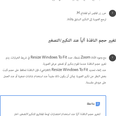
حرر زر الماوس ثم المفتاح H.
ترجع الصورة إلى التكبير السابق والأداة.
تغيير حجم النافذة آلياً عند التكبير/التصغير
مع وجود الأداة Zoom نشطة، حدد Resize Windows To Fit في شريط الخيارات. يتم
تغيير حجم النافذة عندما تقوم بتكبير أو تصغير عرض الصورة.
عند إلغاء تحديد Resize Windows To Fit (الافتراضي)، فإن النافذة تحافظ على حجم ثابت
بغض النظر عن تكبير الصورة. يمكن أن يكون ذلك مفيداً عند استخدام شاشات صغيرة أو عند العمل
على عروض مقسمة.
ملاحظة
لتغيير حجم النافذة آليًا عند استخدام اختصارات لوحة المفاتيح للتكبير/التصغير، اختر