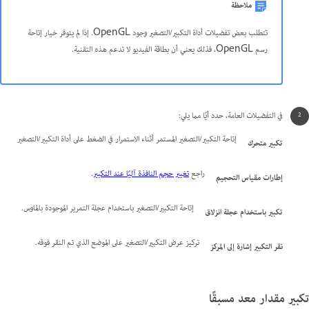
ملاحظة
تتطلب بعض تفضيلات أداة التكبير/التصغير وجود OpenGL. إذا لم يتوفر خيار إتاحة
رسم OpenGL، فذلك يعني أن بطاقة الفيديو لا تدعم هذه التقنية.
في التفضيلات العامة، حدد أيًا مما يلي:
إتاحة التكبير/التصغير المستمر أثناء الاستمرار في الضغط على أداة التكبير/التصغير
تكبير متحرك
راجع
تغيير حجم النافذة آليًا عند التكبير
.
إطارات مقياس التحجيم
إتاحة التكبير/التصغير باستخدام عجلة التمرير الموجودة بالماوس.
تكبير باستخدام عجلة انزلاق
تركيز عرض التكبير/التصغير على الموضع الذي تم النقر فوقه.
نقر التكبير إشارة إلى المركز
تكبير مقدار معد مسبقًا