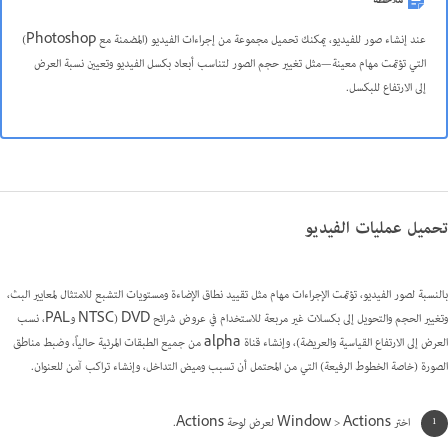
ملاحظة
عند إنشاء صور للفيديو، يمكنك تحميل مجموعة من إجراءات الفيديو (المضمنة مع Photoshop)
التي تؤتمت مهام معينة—مثل تغيير حجم الصور لتناسب أبعاد بكسل الفيديو وتعيين نسبة العرض
إلى الارتفاع للبكسل.
تحميل عمليات الفيديو
بالنسبة لصور الفيديو، تؤتمت الإجراءات مهام مثل تقييد نطاق الإضاءة ومستويات التشبع للامتثال لمعايير البث،
وتغيير الحجم والتحويل إلى بكسلات غير مربعة للاستخدام في عروض شرائح DVD (NTSC وPAL، نسب
العرض إلى الارتفاع القياسية والعريضة)، وإنشاء قناة alpha من جميع الطبقات المرئية حالياً، وضبط مناطق
الصورة (خاصة الخطوط الرفيعة) التي من المحتمل أن تسبب وميض التداخل، وإنشاء تراكب آمن للعنوان.
اختر Window > Actions لعرض لوحة Actions.