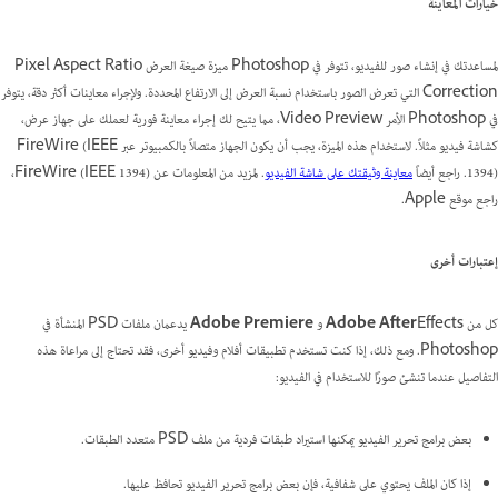
خيارات المعاينة
لمساعدتك في إنشاء صور للفيديو، تتوفر في Photoshop ميزة صيغة العرض Pixel Aspect Ratio
Correction التي تعرض الصور باستخدام نسبة العرض إلى الارتفاع المحددة. ولإجراء معاينات أكثر دقة، يتوفر
في Photoshop الأمر Video Preview، مما يتيح لك إجراء معاينة فورية لعملك على جهاز عرض،
كشاشة فيديو مثلاً. لاستخدام هذه الميزة، يجب أن يكون الجهاز متصلاً بالكمبيوتر عبر FireWire (IEEE
1394)‎. راجع أيضاً
معاينة وثيقتك على شاشة الفيديو
. لمزيد من المعلومات عن FireWire (IEEE 1394)‎،
راجع موقع Apple.
إعتبارات أخرى
كل من
Effects و
Adobe After
Adobe Premiere
يدعمان ملفات PSD المنشأة في
Photoshop. ومع ذلك، إذا كنت تستخدم تطبيقات أفلام وفيديو أخرى، فقد تحتاج إلى مراعاة هذه
التفاصيل عندما تنشئ صورًا للاستخدام في الفيديو:
بعض برامج تحرير الفيديو يمكنها استيراد طبقات فردية من ملف PSD متعدد الطبقات.
إذا كان الملف يحتوي على شفافية، فإن بعض برامج تحرير الفيديو تحافظ عليها.