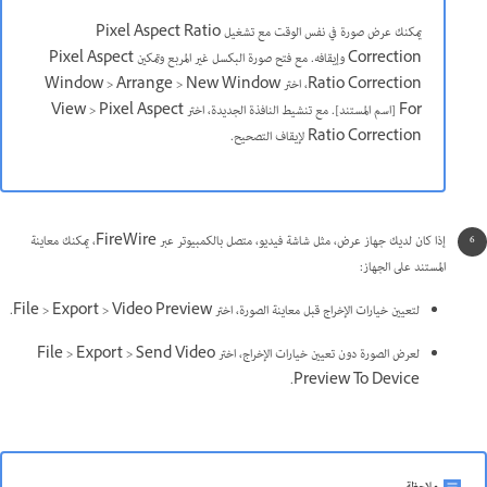
يمكنك عرض صورة في نفس الوقت مع تشغيل Pixel Aspect Ratio
Correction وإيقافه. مع فتح صورة البكسل غير المربع وتمكين Pixel Aspect
Ratio Correction، اختر Window > Arrange > New Window
For [اسم المستند]. مع تنشيط النافذة الجديدة، اختر View > Pixel Aspect
Ratio Correction لإيقاف التصحيح.
إذا كان لديك جهاز عرض، مثل شاشة فيديو، متصل بالكمبيوتر عبر FireWire، يمكنك معاينة
المستند على الجهاز:
لتعيين خيارات الإخراج قبل معاينة الصورة، اختر File > Export > Video Preview.
لعرض الصورة دون تعيين خيارات الإخراج، اختر File > Export > Send Video
Preview To Device.