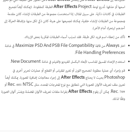
استيرادها إلى
After Effects
، فلن يتمكن
After Effects
من العثور على الطبقة التي تم تغيير
اسمها أو حذفها. تُدرج لوحة
After Effects
Project الطبقة كمفقودة. (يمكنك أيضاً تجميع
الطبقات في كائنات ذكية. على سبيل المثال: إذا استخدمت مجموعة من الطبقات لإنشاء كائن مقدمة
ومجموعة من الطبقات لإنشاء خلفية، يمكنك تجميعها على هيئة كائن ذكي لكل منها، وإضافة الحركة إلى
أحدهم ليتحرك أمام الآخر).
تأكد من إعطاء اسم فريد لكل طبقة. فقد تسبّب أسماء الطبقات المكررة بعض الإرباك.
اختر Always من قائمة Maximize PSD And PSB File Compatibility في شاشة
File Handling Preferences.
استخدم الإعداد المسبق المناسب لأبعاد البكسل للفيديو والفيلم في شاشة New Document.
قم بإجراء أي عملية مطلوبة لتصحيح اللون أو تغيير المقياس أو القطع أو عمليات تحرير أخرى في
Photoshop بحيث لا يحتاج
After Effects
إلى إجراء معالجات إضافية للصورة. يمكنك أيضاً
تعيين ملف تعريف الألوان للصورة التي تتطابق مع نوع المخرجات المحدد، مثل Rec. 601 NTSC أو
Rec. 709. يمكن أن يقوم
After Effects
بقراءة ملفات تعريف الألوان المضمّنة ويفسّر ألوان الصورة
وفقًا لذلك.