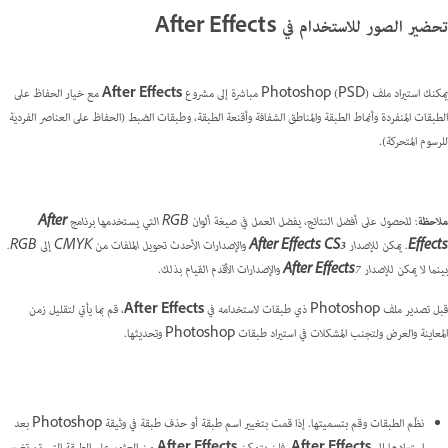
تحضير الصور للاستخدام في After Effects
يمكنك استيراد ملف Photoshop ‪(PSD)‬ مباشرة إلى مشروع
After Effects
مع خيار الحفاظ على
الطبقات المنفردة وأنماط الطبقة والمناطق الشفافة وأقنعة الطبقة، وطبقات الضبط (الحفاظ على العناصر الفردية
للرسوم المتحركة).
ملاحظة
: للحصول على أفضل النتائج، يفضل العمل في صيغة ألوان RGB التي يستخدمها برنامج
After
Effects
. يمكن للإصدار
After Effects CS3
والإصدارات الأحدث تحويل الملفات من CMYK إلى RGB.
بينما لا يمكن للإصدار
7 والإصدارات الأقدم القيام بذلك.
After Effects
قبل تصدير ملف Photoshop ذي طبقات لاستخدامه في
After Effects
، قم بما يأتي لتقليل زمن
المعاينة والعرض ولتجنب المشكلات في استيراد طبقات Photoshop وتحديثها.
نظّم الطبقات وقم بتسميتها. إذا قمت بتغيير اسم طبقة أو حذف طبقة في وثيقة Photoshop بعد