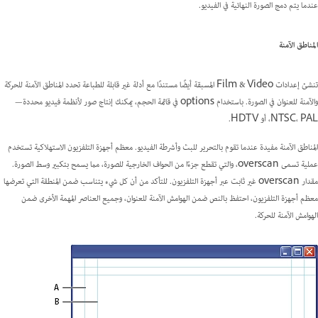
عندما يتم دمج الصورة النهائية في الفيديو.
المناطق الآمنة
تنشئ إعدادات Film & Video المسبقة أيضًا مستندًا مع أدلة غير قابلة للطباعة تحدد المناطق الآمنة للحركة
والآمنة للعنوان في الصورة. باستخدام options في قائمة الحجم، يمكنك إنتاج صور لأنظمة فيديو محددة—
NTSC، PAL، أو HDTV.
المناطق الآمنة مفيدة عندما تقوم بالتحرير للبث وأشرطة الفيديو. معظم أجهزة التلفزيون الاستهلاكية تستخدم
عملية تسمى overscan، والتي تقطع جزءًا من الحواف الخارجية للصورة، مما يسمح بتكبير وسط الصورة.
مقدار overscan غير ثابت عبر أجهزة التلفزيون. للتأكد من أن كل شيء يتناسب ضمن المنطقة التي تعرضها
معظم أجهزة التلفزيون، احتفظ بالنص ضمن الهوامش الآمنة للعنوان، وجميع العناصر المهمة الأخرى ضمن
الهوامش الآمنة للحركة.