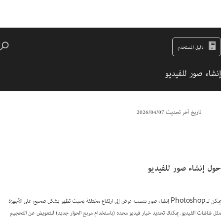
دليل المستخدم
إنشاء صور للفيديو
تاريخ آخر تحديث
07‏/04‏/2026
حول إنشاء صور للفيديو
يمكن لـ Photoshop إنشاء صور بنسب عرض إلى ارتفاع مختلفة بحيث تظهر بشكل صحيح على الأجهزة
مثل شاشات الفيديو. يمكنك تحديد خيار فيديو محدد (باستخدام مربع الحوار جديد) للتعويض عن التحجيم