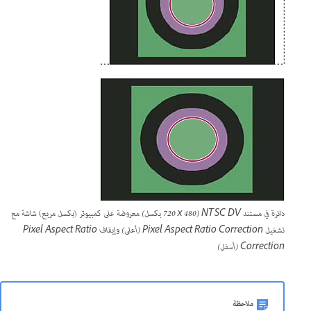
دائرة في مستند NTSC DV (720 x 480 بكسل) معروضة على كمبيوتر (بكسل مربع) شاشة مع
تشغيل Pixel Aspect Ratio Correction (أعلى) وإيقاف Pixel Aspect Ratio
Correction (أسفل)
ملاحظة