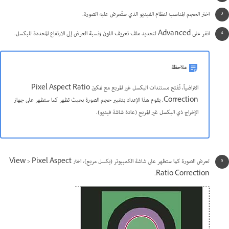
اختر الحجم المناسب لنظام الفيديو الذي ستُعرض عليه الصورة.
انقر على Advanced لتحديد ملف تعريف اللون ونسبة العرض إلى الارتفاع المحددة للبكسل.
ملاحظة
افتراضياً، تُفتح مستندات البكسل غير المربع مع تمكين Pixel Aspect Ratio
Correction. يقوم هذا الإعداد بتغيير حجم الصورة بحيث تظهر كما ستظهر على جهاز
الإخراج ذي البكسل غير المربع (عادة شاشة فيديو).
لعرض الصورة كما ستظهر على شاشة الكمبيوتر (بكسل مربع)، اختر View > Pixel Aspect
Ratio Correction.