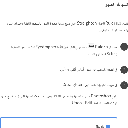
تسوية الصور
تقدم الأداة Ruler الخيار Straighten الذي يتيح سرعة محاذاة الصور بالسطور الأفقية وجدران البناء
والعناصر الأساسية الأخرى.
حدد الأداة Ruler
. (استمر في النقر فوق الأداة Eyedropper للكشف عن المسطرة
(Ruler)، إذا لزم الأمر.)
في الصورة، اسحب عبر عنصر أساسي أفقي أو رأسي.
في شريط الخيارات، انقر فوق Straighten.
يقوم Photoshop بتسوية الصورة واقتطاعها تلقائيًا. لإظهار مساحات الصورة التي تمتد خارج حدود
الوثيقة الجديدة، اختر Edit‏ > Undo.
ملاحظة