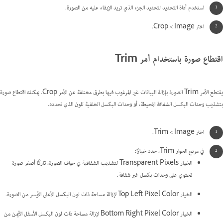
استخدم أداة التحديد لتحديد الجزء الذي تريد الإبقاء عليه من الصورة.
اختر Image >‏ Crop.
اقتطاع صورة باستخدام أمر Trim
يقتطع الأمر Trim الصورة بإزالة البيانات غير المرغوب فيها بطرق مختلفة عن الأمر Crop. يمكنك اقتطاع صورة
بتشذيب وحدات البكسل الشفافة المحيطة، أو وحدات البكسل الخلفية للون الذي تحدده.
اختر Image >‏ Trim.
في مربع الحوار Trim، حدد خيارًا:
الخيار Transparent Pixels لتشذيب الشفافية في حواف الصورة، تاركًا أصغر صورة
تحتوي على وحدات بكسل غير شفافة.
الخيار Top Left Pixel Color لإزالة مساحة ذات لون البكسل الأعلى الأيسر من الصورة.
الخيار Bottom Right Pixel Color لإزالة مساحة ذات لون البكسل الأسفل الأيمن من