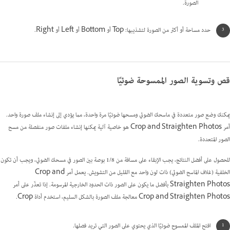
الصورة.
حدد مساحة أو أكثر من الصورة لتشذيبها: Top أو Bottom أو Left أو Right.
قص وتسوية الصور الممسوحة ضوئيًا
يمكنك وضع صور متعددة في ماسحك الضوئي ومسحها ضوئيًا مرة واحدة، مما يؤدي إلى إنشاء ملف صورة واحد.
أمر Crop and Straighten Photos هو خاصية آلية يمكنها إنشاء ملفات صور منفصلة من مسح
الصور المتعددة.
للحصول على أفضل النتائج، يجب الإبقاء على مسافة من 1/8 بوصة بين الصور في مسحك الضوئي، ويجب أن تكون
الخلفية (غلاف الماسح الضوئي) ذات لون واحد مع القليل من التشويش. يعمل أمر Crop and
Straighten Photos بأفضل ما يكون على الصور ذات الحدود الخارجية المرسومة. إذا تعذّر على أمر
Crop and Straighten Photos معالجة ملف الصورة بالشكل السليم، استخدم أداة Crop.
افتح الملف الممسوح ضوئيًا الذي يحتوي على الصور التي تريد فصلها.