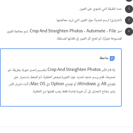
حدد الطبقة التي تحتوي على الصور.
(اختياري) ارسم تحديدًا حول الصور التي تريد معالجتها.
اختر File >‏ Automate >‏ Crop And Straighten Photos. تتم معالجة الصور
الممسوحة ضوئيًا، ثم تفتح كل الصور في نافذتها المستقلة.
ملاحظة
إذا قام الأمر Crop And Straighten Photos بتقسيم إحدى صورك بطريقة غير
صحيحة، فقم برسم حدود تحديد حول الصورة وبعض الخلفية، ثم اضغط باستمرار على
المفتاح Alt (في Windows) أو المفتاح Option (في Mac OS) أثناء اختيار الأمر.
يشير مفتاح التعديل إلى أن صورة واحدة فقط يجب فصلها من الخلفية.