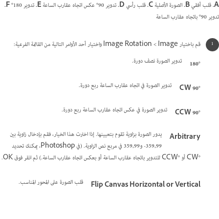
A.
قلب أفقي
B.
الصورة الأصلية
C.
قلب رأسي
D.
تدوير 90° عكس اتجاه عقارب الساعة
E.
تدوير 180°
F.
تدوير 90° باتجاه عقارب الساعة
قم باختيار Image >‏ Image Rotation واختيار أحد الأوامر التالية من القائمة الفرعية:
تدوير الصورة نصف دورة.
180°
تدوير الصورة في اتجاه عقارب الساعة ربع دورة.
90° CW
تدوير الصورة في عكس اتجاه عقارب الساعة ربع دورة.
90° CCW
يدور الصورة بزاوية تقوم بتعيينها. إذا اخترت هذا الخيار، فقم بإدخال زاوية بين
Arbitrary
359,99- و359,99 في مربع نص الزاوية. (في Photoshop، يمكنك تحديد
°CW أو °CCW للتدوير باتجاه عقارب الساعة أو بعكس اتجاه عقارب الساعة.) ثم انقر فوق OK.
قلب الصورة على المحور المناسب.
Flip Canvas Horizontal or Vertical