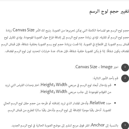
تغيير حجم لوح الرسم
حجم لوح الرسم هو المساحة الكاملة التي يمكن تحريرها من الصورة. يتيح لك الأمر Canvas Size زيادة
حجم لوح الرسم أو تقليله. تؤدي زيادة حجم لوح الرسم إلى إضافة فراغ حول الصورة الموجودة. يؤدي تقليل لوح
قماش رسم الصورة إلى اقتطاع في الصورة. إذا قمت بزيادة حجم لوح رسم الصورة بخلفية شفافة، فإن قماش الرسم
المضاف يكون شفافًا. إذا لم يكن للصورة خلفية شفافة، فإن هناك عدة خيارات لتحديد لون لوح الرسم المضاف.
اختر Image >‏ Canvas Size.
قم بأحد الأمور التالية:
قم بإدخال أبعاد لوح الرسم في مربعي Width وHeight. اختر وحدات القياس التي تريد
من القوائم الموجودة إلى جانب مربعي Width وHeight.
حدد Relative، وأدخل المقدار الذي تريد إضافته أو طرحه من حجم حقل لوح الرسم الحالي
للصورة. أدخل رقمًا موجبًا للإضافة إلى لوح الرسم، وأدخل رقمًا سالبًا للطرح من قماش الرسم.
بالنسبة إلى Anchor، انقر فوق مربع لتشير إلى موضع الصورة الحالية في لوح الرسم الجديد.