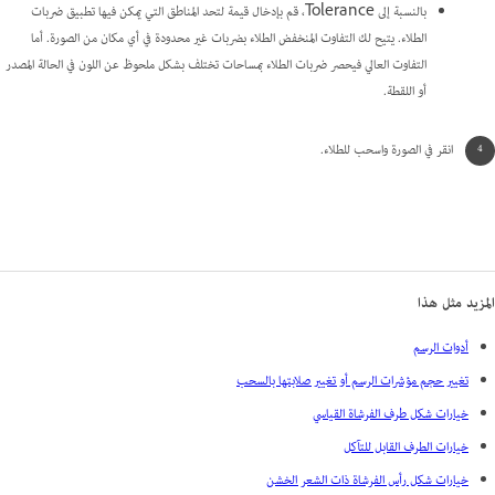
بالنسبة إلى Tolerance، قم بإدخال قيمة لتحد المناطق التي يمكن فيها تطبيق ضربات
الطلاء. يتيح لك التفاوت المنخفض الطلاء بضربات غير محدودة في أي مكان من الصورة. أما
التفاوت العالي فيحصر ضربات الطلاء بمساحات تختلف بشكل ملحوظ عن اللون في الحالة المصدر
أو اللقطة.
انقر في الصورة واسحب للطلاء.
المزيد مثل هذا
أدوات الرسم
تغيير حجم مؤشرات الرسم أو تغيير صلابتها بالسحب
خيارات شكل طرف الفرشاة القياسي
خيارات الطرف القابل للتآكل
خيارات شكل رأس الفرشاة ذات الشعر الخشن