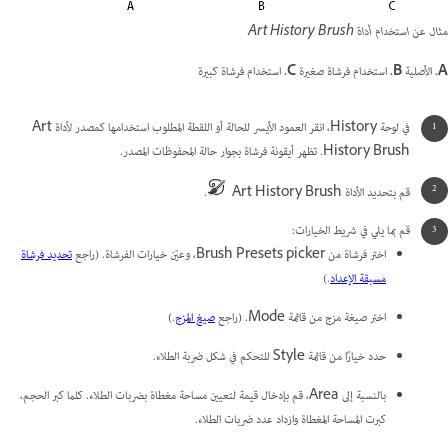
مثال عن استخدام أداة Art History Brush
A.
الأصلية
B.
استخدام فرشاة صغيرة
C.
استخدام فرشاة كبيرة
في لوحة History، انقر العمود الأيسر للحالة أو اللقطة المطلوب استخدامها كمصدر لأداة Art
History Brush. تظهر أيقونة فرشاة بجوار حالة المحفوظات المصدر.
قم بتحديد الأداة Art History Brush
.
قم بما يلي في شريط الخيارات:
اختر فرشاة من Brush Presets picker، وعيّن خيارات الفرشاة. (راجع
تحديد فرشاة
مسبقة الإعداد
.)
اختر صيغة مزج من قائمة Mode. (راجع
صيغ المزج
.)
حدد خيارًا من قائمة Style للتحكم في شكل ضربة الطلاء.
بالنسبة إلى Area، قم بإدخال قيمة لتعيين مساحة مغطاة بضربات الطلاء. كلما كبر الحجم،
كبرت المساحة المغطاة وازداد عدد ضربات الطلاء.