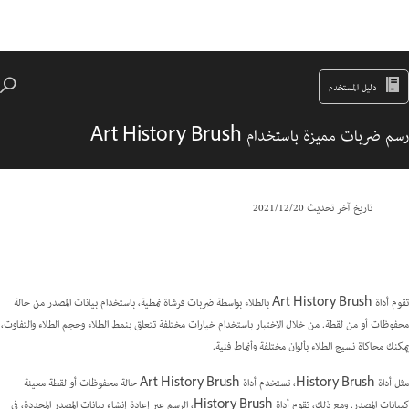
دليل المستخدم
رسم ضربات مميزة باستخدام Art History Brush
تاريخ آخر تحديث
20‏/12‏/2021
تقوم أداة Art History Brush بالطلاء بواسطة ضربات فرشاة نمطية، باستخدام بيانات المصدر من حالة
محفوظات أو من لقطة. من خلال الاختبار باستخدام خيارات مختلفة تتعلق بنمط الطلاء وحجم الطلاء والتفاوت،
يمكنك محاكاة نسيج الطلاء بألوان مختلفة وأنماط فنية.
مثل أداة History Brush، تستخدم أداة Art History Brush حالة محفوظات أو لقطة معينة
كبيانات المصدر. ومع ذلك، تقوم أداة History Brush، الرسم عبر إعادة إنشاء بيانات المصدر المحددة، في