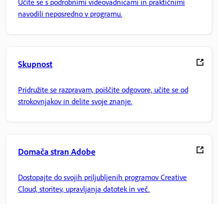
Učite se s podrobnimi videovadnicami in praktičnimi
navodili neposredno v programu.
Skupnost
Pridružite se razpravam, poiščite odgovore, učite se od
strokovnjakov in delite svoje znanje.
Domača stran Adobe
Dostopajte do svojih priljubljenih programov Creative
Cloud, storitev, upravljanja datotek in več.