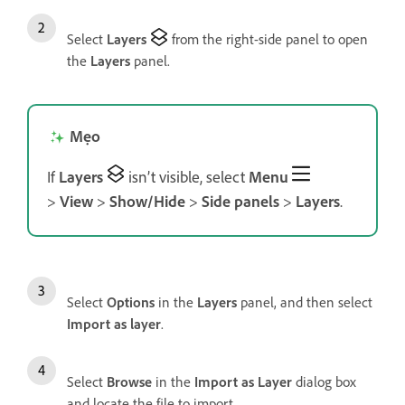
Select
Layers
from the right-side panel to open
the
Layers
panel.
Mẹo
If
Layers
isn’t visible, select
Menu
>
View
>
Show/Hide
>
Side panels
>
Layers
.
Select
Options
in the
Layers
panel, and then select
Import as layer
.
Select
Browse
in the
Import as Layer
dialog box
and locate the file to import.