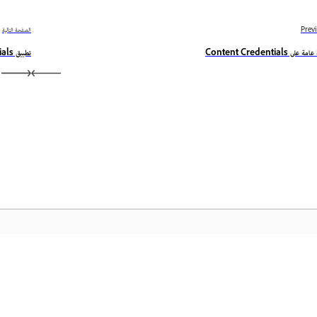
Prev
الصفحة التالية
على Content Credentials
تطبيق Content Credentials
المجتمع
الصفح
عملية
انضم إلى المناقشات، واعثر على الإجابات، وتعلم من الخبراء، وشارك