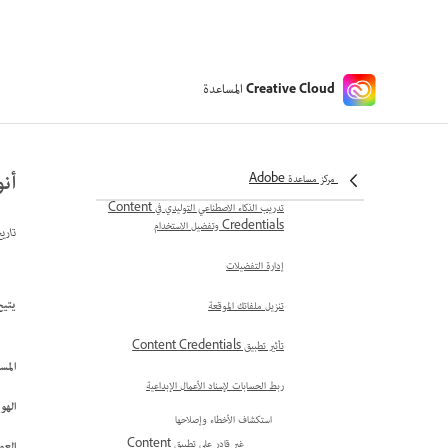
أداة الفحص على Adobe Content
Authenticity (Beta)
فحص Content Credentials
المساعدة
Creative Cloud
استكشاف طرق عرض المحتوى
البحث عن Content
Credentials المطابقة واستعادتها
أنواع
مركز مساعدة Adobe
تدريب الذكاء الاصطناعي التوليدي في Content
Credentials وتفضيل الاستخدام
تاري
إدارة التفضيلات
يتيح لك Adobe Content Authenticity‏ (Beta) إضافة تفاصيل مهمة إلى
تنزيل ملفاتك الموقعة
تأثير تطبيق Content Credentials
المس
ربط الحسابات لإسناد الأعمال الإبداعية
الهو
استكشاف الأخطاء وإصلاحها
غير قادر على تطبيق Content
العمل