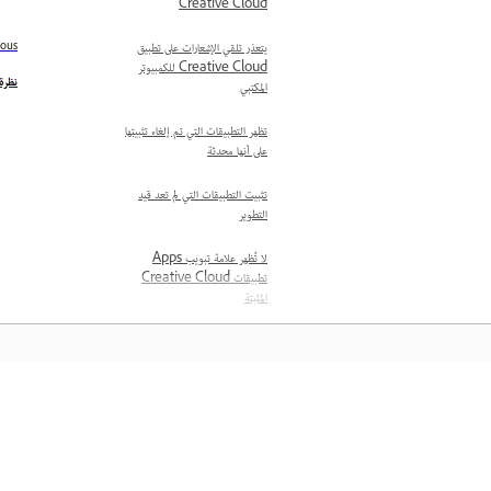
Creative Cloud
ious
يتعذر تلقي الإشعارات على تطبيق
Creative Cloud للكمبيوتر
نظرة عامة 
المكتبي
تظهر التطبيقات التي تم إلغاء تثبيتها
على أنها محدثة
تثبيت التطبيقات التي لم تعد قيد
التطوير
لا تُظهر علامة تبويب Apps
تطبيقات Creative Cloud
المثبتة
خطأ في التنزيل في علامة تبويب
Apps في تطبيق Creative
Cloud
المعرفة
تطبيق Creative Cloud
للكمبيوتر المكتبي يعرض شاشة سوداء
عند تسجيل الدخول
تعلم من خلال مقاطع فيديو تعليمية خطوة بخطوة وإرشادات 