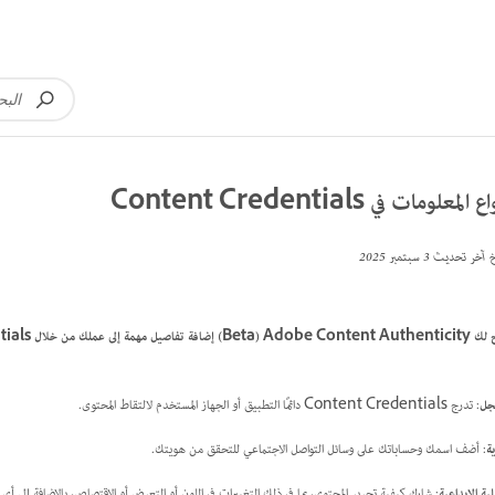
 المعلومات في Content Credentials
خ آخر تحديث
3 سبتمبر 2025
 عملك من خلال Content Credentials، مما يساعد في ضمان الشفافية والثقة في المحتوى الرقمي.
جل
: تدرج Content Credentials دائمًا التطبيق أو الجهاز المستخدم لالتقاط المحتوى.
ية
: أضف اسمك وحساباتك على وسائل التواصل الاجتماعي للتحقق من هويتك.
ية الإبداعية
: شارك كيفية تحرير المحتوى، بما في ذلك التغييرات في اللون أو التعرض أو الاقتصاص، بالإضافة إلى أ