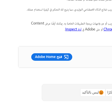
ب نماذج الذكاء الاصطناعي التوليدي، مما يتيح لك التحكم في كيفية استخدام عملك.
يعد تطبيق Content Credentials اختياريًا ما لم يتم إنشاء المحتوى باستخدام Adobe Firefly على الويب أو عبر واجهات برمجة التطبيقات الخاصة به. يمكنك أيضًا عرض Content
أو على Adobe في
أداة Inspect
.
فتح Adobe Home
رًا
ليس بالتأكيد