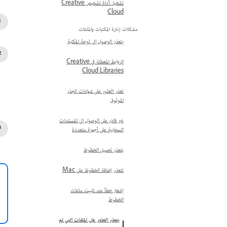
تشغيل أداة تشخيص Creative
Cloud
مشكلات إدارة المكتبات والملفات
يتعذر الوصول إلى لوحة المكتبة
الروابط المعطلة في Creative
Cloud Libraries
تعذر العثور على شهادات الجذر
الموثوق
غير قادر على الوصول إلى المستندات
السحابية على أجهزة متعددة
يتعذر تحميل الخطوط
تتعذر إضافة الخطوط على Mac
إشعار خطأ عند تثبيت ملفات
الخطوط
يتعذر العثور على الملفات التي تم