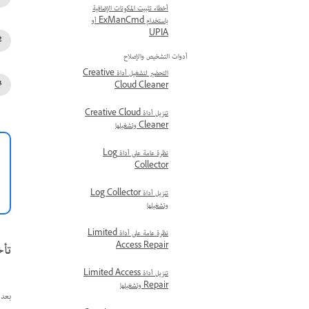
أخطاء تثبيت المكونات الإضافية
باستخدام ExManCmd أو
UPIA
أدوات التشخيص والإصلاح
التحضير لتشغيل أداة Creative
Cloud Cleaner
تنزيل أداة Creative Cloud
Cleaner وتشغيلها
نظرة عامة على أداة Log
Collector
تنزيل أداة Log Collector
وتشغيلها
نظرة عامة على أداة Limited
Access Repair
تأخ
تنزيل أداة Limited Access
Repair وتشغيلها
بعد التبديل إلى خطة Teams، قد يس