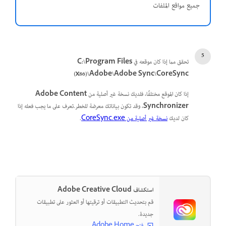
جميع مواقع الملفات
تحقق مما إذا كان موقعه في
C:\Program Files
(x86)\Adobe\Adobe Sync\CoreSync
إذا كان الموقع مختلفًا، فلديك نسخة غير أصلية من
Adobe Content
Synchronizer
، وقد تكون بياناتك معرضة للخطر.تعرف على ما يجب فعله إذا
كان لديك
نسخة غير أصلية من CoreSync.exe
.
استكشاف Adobe Creative Cloud
قم بتحديث التطبيقات أو ترقيتها أو العثور على تطبيقات
جديدة.
فتح Adobe Home