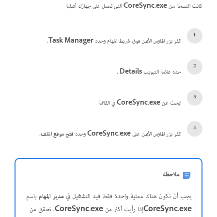
كانت النسخة من
CoreSync.exe
التي تعمل على جهازك أصلية
انقر بزر الماوس الأيمن فوق شريط المهام وحدد
Task Manager
.
حدد علامة التبويب
Details
.
ابحث عن
CoreSync.exe
في القائمة
انقر بزر الماوس الأيمن على
CoreSync.exe
وحدد
فتح موقع الملف
.
ملاحظة
يجب أن تكون هناك عملية واحدة فقط قيد التشغيل في
مدير المهام
باسم
CoreSync.exe
إذا رأيت أكثر من
CoreSync.exe
، تحقق من