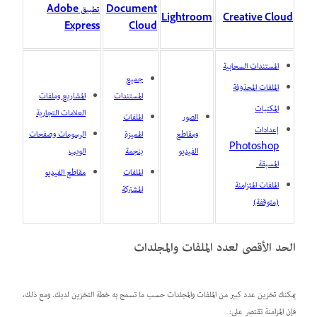
Document
تطبيق Adobe
Lightroom
Creative Cloud
Express
Cloud
المستندات السحابية
جميع
الملفات المحذوفة
المستندات
المشاريع وملفات
المكتبات
العلامات التجارية
الصور
الملفات
إعدادات
ومقاطع
المميزة
الرسومات وصفحات
Photoshop
الفيديو
بنجمة
الويب
المسبقة
الملفات
مقاطع الفيديو
الملفات المتزامنة
المشتركة
(متوقفة)
الحد الأقصى لعدد الملفات والمجلدات
يمكنك تخزين عدد كبير من الملفات والمجلدات حسب ما تسمح به خطة التخزين لديك. ومع ذلك،
فإن المزامنة تقتصر على: