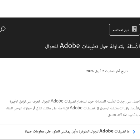
دليل المستخدم
الأسئلة المتداولة حول تطبيقات Adobe للجوال
تاريخ آخر تحديث
2 أبريل 2026
احصل على إجابات للأسئلة للمتداولة حول استخدام تطبيقات Adobe للجوال. تعرف على توافق الأجهزة
والأسعار والميزات وكيفية الوصول إلى تطبيقات Adobe الإبداعية على هاتفك الذكي أو جهازك اللوحي للبقاء
مبدعًا ومنتجًا أثناء التنقل.
ما تطبيقات Adobe للجوال المتوفرة وأين يمكنني العثور على معلومات عنها؟