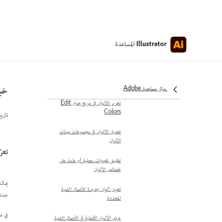
نقل عينات الألوان من مكتبة عينات
الألوان إلى لوحة Swatches
مشاركة الحوامل بين التطبيقات
المساعدة
Illustrator
تعديل الألوان
إعادة تلوين العمل الفني
نظرة عامة على خيارات Recolor
خيا
مركز مساعدة Adobe
تحرير الألوان في مربع حوار Edit
Colors
تاري
تعديل الألوان في مجموعات عينات
الألوان
تعرّف 
تطبيق تغييرات محلية أو عامة على
خصائص الألوان
يمكن
تعيين ألوان جديدة للأعمال الفنية
حدد
المحددة
في م
عرض الألوان الأصلية في الأعمال الفنية