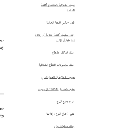
ضبط الشفافية باستخدام أقنعة
العتامة
قص وعكس أقنعة العتامة
إلغاء تنشيط أقنعة العتامة أو إعادة
تنشيطها أو إزالتها
ze
od
إنشاء أشكال الاقتطاع
إنشاء مجموعات اقتطاع الشفافية
عرض الشفافية في العمل الفني
نظرة عامة على الكائنات الممزوجة
أنواع وضع المزج
ne
تغيير أوضاع المزج وإدارتها
ts
إنشاء عمليات مزج