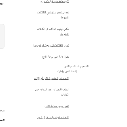
نظرة عامة على خيارات المزج
ve
تعديل العمود الأساسي للكائنات
الممزوجة
عكس ترتيب التراكب في الكائنات
الممزوجة
تحرير الكائنات الممزوجة أو توسيعها
نظرة عامة على لوحة المزج
التصميم باستخدام النص
إضافة النص وإدارته
إضافة نص العنصر النائب أو إزالته
التفاف النص أو إلغاء التفافه حول
الكائنات
تغيير حجم مساحة النص
ious
إضافة صفوف وأعمدة إلى النص
الحد 