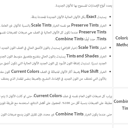
يحدد أنواع الإصدارات المسموح بها للألوان الجديدة.
يستبدل
Exact
بكل الألوان الحالية الألوان الجديدة المحددة بدقة.
الخيار
Preserve Tints
هو نفسه الخيار
Scale Tints
بالنسبة للألوان غير العامة.
Preserve Tints
عندما تكون كل الألوان الحالية في الصف هي صبغات للصبغات نفسها أ
Colori
Tints
، حدد أيضًا
Combine Tints
.
Meth
الخيار
Scale Tints
(خيار افتراضي) يستبدل باللون الأغمق الحالي في الصف اللون الجديد ال
الخيار
Tints and Shades
يستبدل باللون الحالي بتفتيح وتغميق متوسط اللون الجديد ا
الجديد نسبيًا. تستبدل إضافة اللون الأسود إلى اللون الجديد الألوان الحالية التي تكون أغمق م
الخيار
Hue Shift
يضبط أكثر الألوان المتماثلة في الصف
Current Colors
كلون مفتاح
بالألون التي تختلف عن اللون الجديد في الإضاءة، التشبع، والصبغة بنفس المقدار الذي يختلف به
يرتب كل صبغات اللون العام نفسه في صف
Current Colors
، حتى لو كانت الألوان لا يتم
Combi
مطبقة على الصبغات بنسبة أقل من 100%. للحصول على أفضل النتائج، استخدمه مع طريقة تلوين
Tin
حتى عندما يكون الخيار
Combine Tints
غير محدد، فإن تقليل اللون يدمج صبغات اللون ا