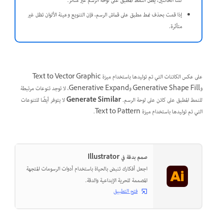
كلتا الحالتين، يظل النمط المطبق على لوحة الرسم غير متأثر.
إذا قمت بحذف نمط مطبق على قماش الرسم، فإن التنويع وعينة الألوان تظل غير
متأثرة.
على عكس الكائنات التي تم توليدها باستخدام ميزة Text to Vector Graphic
وGenerative Shape Fill وGenerative Expand، لا توجد تنوعات مرتبطة
للنمط المطبق على كائن على لوحة الرسم.
Generate Similar
لا يتوفر أيضًا للتنوعات
التي تم توليدها باستخدام ميزة Text to Pattern.
صمم بدقة في Illustrator
اجعل أفكارك تنبض بالحياة باستخدام أدوات الرسومات المتجهة
المصممة للحرية الإبداعية والدقة.
فتح التطبيق