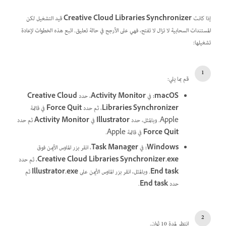
إذا كانت
Creative Cloud Libraries Synchronizer
قيد التشغيل لكن
المستندات السحابية لا تزال لا تفتح، فهي على الأرجح في حالة تعليق. اتبع هذه الخطوات لإعادة
تشغيلها:
قم بما يلي:
macOS:
في
Activity Monitor
، حدد
Creative Cloud
Libraries Synchronizer
، ثم حدد
Force Quit
في قائمة
Apple. وبالمثل، حدد
Illustrator
في
Activity Monitor
ثم حدد
Force Quit
في قائمة Apple.
Windows:
في
Task Manager
، انقر بزر الماوس الأيمن فوق
Creative Cloud Libraries Synchronizer.exe
، ثم حدد
End task
. وبالمثل، انقر بزر الماوس الأيمن على
Illustrator.exe
ثم
حدد
End task
.
انتظر لمدة 10 ثوانٍ.