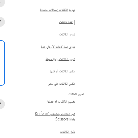
توزيع الكائنات بمسافات محددة
تمدد كائنات
تدوير الكائنات
تدوير عدة كائنات كلٌ على حدة
تدوير الكائنات بزوايا معينة
عكس الكائنات أو قلبها
عكس الكائنات على محور
تحرير الكائنات
تقسيم الكائنات أو فصلها
قص الكائنات باستخدام أداة Knife
وأداة Scissors
تكرار الكائنات