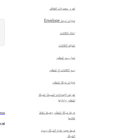
تحرير محتويات الغلاف
خيارات لوحة Envelope
إمالة الكائنات
تشابك الكائنات
حول رسم المنظور
رسم الكائنات في المنظور
خيارات شبكة المنظور
تعريف الإعدادات المسبقة لشبكة
المنظور وإدارتها
حريك شبكة المنظور وضبط نقاط
ious
تلاشيها
توزي
ضبط حجم خلية الشبكة ومدى
الشبكة