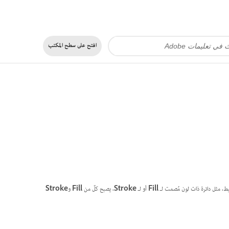
افتح على
سطح المكتب
يط، مثل دائرة ذات لون مُصمت لـ
Fill
أو لـ
Stroke
، يصبح كلٌ من
Fill
و
Stroke