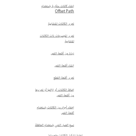
إنشاء كائنات متكررة باستخدام
Offset Path
تحرير الكائنات المتشابهة
تحرير المجموعات ذات الكائنات
المتشابهة
نبذة عن أقنعة القص
إنشاء أقنعة القص
تحرير أقنعة القطع
إضافة الكائنات أو إزالتها أو تحريرها
من أقنعة القص
إخفاء أجزاء من الكائنات باستخدام
أقنعة القص
نسخ العمل الفني باستخدام الحافظة
إعادة تشكيل الكائنات وتحويلها