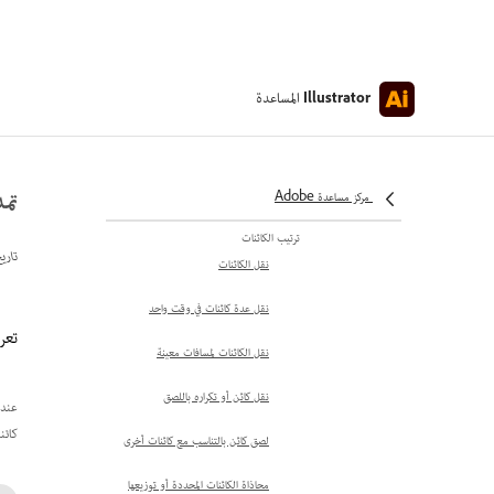
حفظ تحديدات الكائنات
تحديد الكائنات باستخدام الطبقات
والتحديد المتداخل
المساعدة
Illustrator
تحديد كائنات باستخدام الأداة
Magic Wand
تمد
مركز مساعدة Adobe
تحديد الكائنات
ترتيب الكائنات
تاري
نقل الكائنات
نقل عدة كائنات في وقت واحد
تعرف
نقل الكائنات لمسافات معينة
نقل كائن أو تكراره باللصق
عندم
كائن
لصق كائن بالتناسب مع كائنات أخرى
محاذاة الكائنات المحددة أو توزيعها