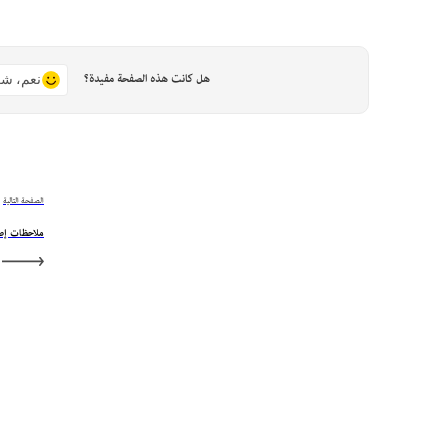
هل كانت هذه الصفحة مفيدة؟
نعم، شك
الصفحة التالية
ملاحظات إصدار Adobe Illustrator على الك