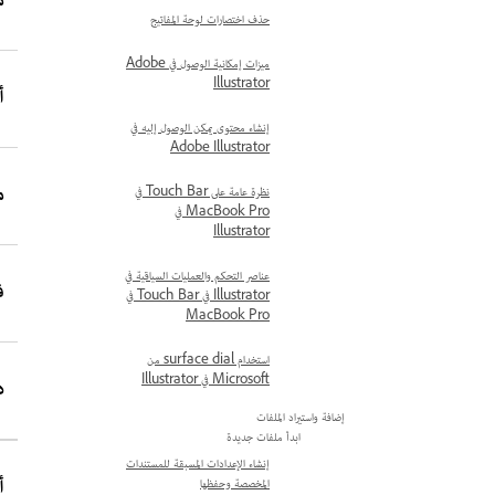
مايو
حذف اختصارات لوحة المفاتيح
ميزات إمكانية الوصول في Adobe
Illustrator
أبر
إنشاء محتوى يمكن الوصول إليه في
Adobe Illustrator
مار
نظرة عامة على Touch Bar في
MacBook Pro في
Illustrator
عناصر التحكم والعمليات السياقية في
فبر
Illustrator في Touch Bar في
MacBook Pro
استخدام surface dial من
Microsoft في Illustrator
ديس
إضافة واستيراد الملفات
ابدأ ملفات جديدة
إنشاء الإعدادات المسبقة للمستندات
أكت
المخصصة وحفظها