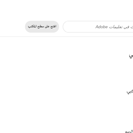
افتح على
سطح المكتب
لرسم