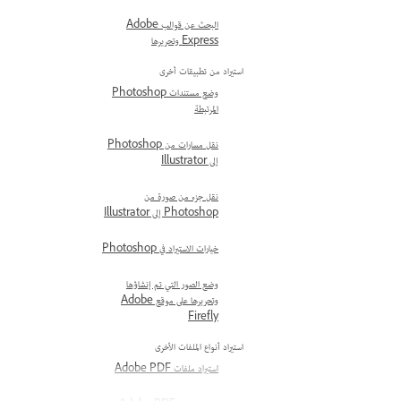
البحث عن قوالب Adobe
Express وتحريرها
استيراد من تطبيقات أخرى
وضع مستندات Photoshop
المرتبطة
نقل مسارات من Photoshop
إلى Illustrator
نقل جزء من صورة من
Photoshop إلى Illustrator
خيارات الاستيراد في Photoshop
وضع الصور التي تم إنشاؤها
وتحريرها على موقع Adobe
Firefly
استيراد أنواع الملفات الأخرى
استيراد ملفات Adobe PDF