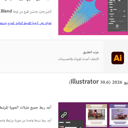
أنشئ وحرّر وحسّن المزج من لوحة
Blend
،
تعرّف على كيفية الضبط الدقيق للمزج باستخدا
جرّب التطبيق
اكتشف أحدث الميزات والتحسينات.
Illustrator 30.)
أعِد ربط جميع مثيلات الصورة المرتبط
أعِد ربط نسخة واحدة من صورة مرتبطة واعمد إ