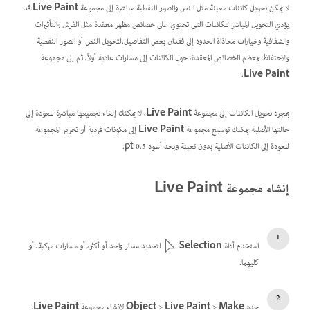
لا يمكن تحويل كائنات معينة مثل النص والصور النقطية مباشرة إلى مجموعة
Live Paint
.قد
يؤدي التحويل المباشر للكائنات التي تحتوي على خصائص مظهر معقدة مثل الفرش والتأثيرات
والشفافية وخيارات محاذاة الحدود إلى فقدان بعض التفاصيل.لتحويل النص أو الصور النقطية
والاحتفاظ بمعظم الخصائص المعقدة، حول الكائنات إلى مسارات عادية أولاً، ثم إلى مجموعة
.
Live Paint
بمجرد تحويل الكائنات إلى مجموعة
Live Paint
، لا يمكنك إلغاء تجميعها مباشرة للعودة إلى
حالتها الأصلية.يمكنك توسيع مجموعة
Live Paint
إلى مكونات فردية أو تحرير المجموعة
للعودة إلى الكائنات الأصلية بدون تعبئة وبحد أسود
0.5 pt
.
إنشاء مجموعة Live Paint
استخدم أداة
Selection
لتحديد مسار واحد أو أكثر، أو مسارات مركبة، أو
كليهما.
حدد
Make
>
Live Paint
>
Object
لإنشاء مجموعة
Live Paint
.