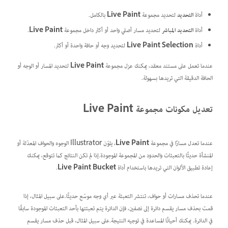
أداة
التحديد
لتحديد مجموعة
Live Paint
بالكامل.
أداة
التحديد المباشر
لتحديد مسار أصلي واحد أو أكثر داخل مجموعة
Live Paint
.
أداة
Live Paint Selection
لتحديد وجه أو حافة واحدة أو أكثر.
عندما تعمل على مستند معقد، يمكنك عزل مجموعة
Live Paint
لتحديد المسار أو الوجه أو
الحافة الدقيقة التي تريدها بسهولة.
تعديل مكونات مجموعة Live Paint
عندما تعدل مسارًا في مجموعة
Live Paint
، يلوّن Illustrator الوجوه والحواف المعدّلة أو
المنشأة حديثًا بالتعبئات والحدود من المجموعة الموجودة.إذا لم تكن النتائج كما تتوقع، يمكنك
إعادة تطبيق الألوان التي تريدها باستخدام أداة
Live Paint Bucket
.
عندما تحذف مسارات أو حواف، تنتشر التعبئة عبر أي وجه موسّع حديثًا.على سبيل المثال، إذا
قمت بحذف مسار يقسم دائرة إلى نصفين، فإن الدائرة يتم تعبئتها بأحد التعبئات الموجودة سابقًا
في الدائرة. يمكنك أحيانًا المساعدة في توجيه النتيجة.على سبيل المثال، قبل حذف مسار يقسم