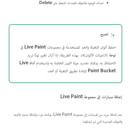
لحذف الوجوه والحواف المحددة، اضغط على
Delete
.
تلميح
احفظ ألوان التعبئة والحد المستخدمة في مجموعات
Live Paint
في
لوحة
{3}عينات الألوان{4}. بهذه الطريقة، إذا أزال تغيير لونًا تريد
الاحتفاظ به، يمكنك تحديد عينة اللون الخاصة به واستخدام
أداة Live
Paint Bucket
لإعادة تطبيق التعبئة أو الحد.
إضافة مسارات إلى مجموعة Live Paint
عند إضافة مزيد من المسارات إلى مجموعة Live Paint، يمكنك ملء وإضافة حدود للأوجه
والحواف الجديدة التي تم إنشاؤها.