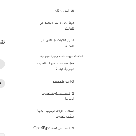
نقل النص أو قلبه
ضبط محاذاة النص وتباعده على
المسارات
تقد
تطبيق التأثيرات على النص على
المسارات
استخدام حروف خاصة وحروف رسومية
حول مجموعات الحروف والحروف
الرسومية البديلة
إدراج حروف خاصة
نظرة عامة على لوحة الحروف
الرسومية
استخدام الحروف الرسومية البديلة
بدلاً من الحروف
نظرة عامة على لوحة OpenType