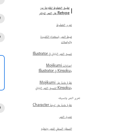
تطبيق الخطوط المقترحة من
Retype على النص المباشر
تحرير الخطوط
ضبط النص باستخدام الكشيدة
والواصلات
تنسيق النص الياباني في Illustrator
إعدادات Mojikumi
وKinsoku في Illustrator
نظرة عامة على Mojikumi
وKinsoku لتنسيق النص الياباني
تحرير النص وتنسيقه
نظرة عامة على لوحة Character
تحويل النص
التسطير السفلي للنص وشطبه