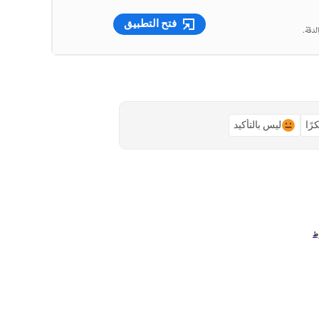
فتح التطبيق
لدقة.
رًا
ليس بالتأكيد
وط