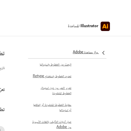
في Adobe Illustrator
تطبيق الخطوط المنظمة في مكتبات
Creative Cloud
المساعدة
Illustrator
أنواع ملفات الخطوط المدعومة في
Adobe Illustrator
البحث عن الخطوط المتغيرة وتطبيقها
تطبي
مركز مساعدة Adobe
وضبطها
البحث عن الخطوط واستبدالها
تاري
تحديد الخطوط باستخدام Retype
تحرير النص من دون استبدال
تعرّ
الخطوط المفقودة
معاينة الخطوط المفقودة أو إضافتها
تطب
أو استبدالها
حول أدوات التأليف باللغات الآسيوية
من Adobe