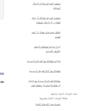
استخدم الحروف المركبة والبدائل
السياقية
استخدم الحروف المذيّلة أو بدائل
العناوين أو البدائل النمطية
إضافة مجموعات نمطية إلى النص
المحدد
إدراج حروف المسافات البيضاء
والأسطر الجديدة
خيارات المحاذاة مع الحروف الرسومية
المحاذاة مع أدلة الحروف الرسومية
ious
محاذاة الحروف الرسومية مع الزوايا،
حول أ
أو نقاط الارتساء، أو منطقة النص
إنشاء اللوحات الفنية وإدارتها
إضافة اللوحات الفنية وتحريرها
مقدمة حول اللوحات الفنية