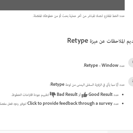
حدد الخط المقترح لنصك المباشر من آخر عملية بحث أو من خطوطك المفضلة.
يم الملاحظات عن ميزة Retype
حدد
Window
‏ >
Retype
.
حدد أيًا مما يأتي في الزاوية السفلى اليمنى من لوحة
Retype
:
حدد
Good Result
أو
Bad Result
لتقييم جودة اقتراحات الخطوط.
حدد
Click to provide feedback through a survey
لتوفير ردود فعل مفصلة