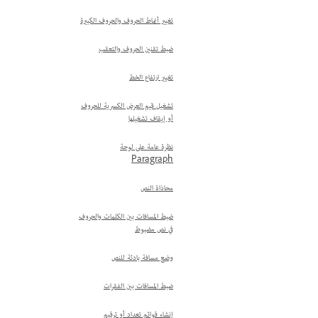
تغيير أنماط الحروف والحروف الكبيرة
ضبط تقنين الحروف والتعقب
تغيير ارتفاع الخط
تشغيل قيم العرض الكسرية للحروف
أو إيقاف تشغيلها
نظرة عامة على لوحة
Paragraph
محاذاة النص
ضبط المسافات بين الكلمات والحروف
في نص مضبوط
وضع مسافة بادئة للنص
ضبط المسافات بين الفقرات
إنشاء قوائم تعداد أو ترقيم