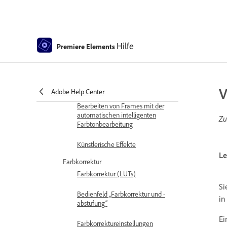
Ersetzen von Filmmaterial
Arbeiten mit Originalclips
Hilfe
Premiere Elements
Schneiden unerwünschter
Frames – Editor mit Assistent
Clips zuschneiden
V
Adobe Help Center
Bearbeiten von Frames mit der
automatischen intelligenten
Zu
Farbtonbearbeitung
Künstlerische Effekte
Le
Farbkorrektur
Farbkorrektur (LUTs)
Si
Bedienfeld „Farbkorrektur und -
in
abstufung“
Ei
Farbkorrektureinstellungen