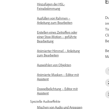
E
Hinzufügen der HSL-
Feinabstimmung
Du
Ausfüllen von Rahmen –
Anleitung zum Bearbeiten
im
Ti
Erstellen eines Zeitraffers oder
Cl
einer Stop-Motion – geführte
Be
Bearbeitung
Be
Animierter Himmel – Anleitung
zum Bearbeiten
Ma
Auswählen von Objekten
Animierte Masken – Editor mit
Assistent
Doppelbelichtung – Editor mit
Assistent
Spezielle Audioeffekte
Mischen von Audio und Anpassen