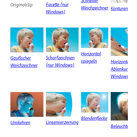
Schneller
Facette (nur
Originalclip
Weichzeichner
Konturen find
Windows)
Horizontal
Scharfzeichnen
Gaußscher
spiegeln
Horizontale
(nur Windows)
Weichzeichner
Ablenkung (n
Windows)
Blendenflecke
Linsenverzerrung
Umkehren
Beleuchtungse