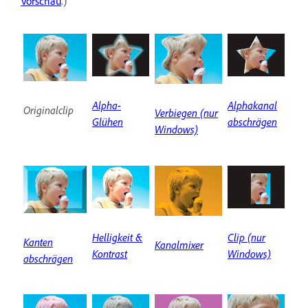
Vorschau
.)
Alpha-
Alphakanal
Originalclip
Verbiegen (nur
Glühen
abschrägen
Windows)
Helligkeit &
Clip (nur
Kanten
Kanalmixer
Kontrast
Windows)
abschrägen