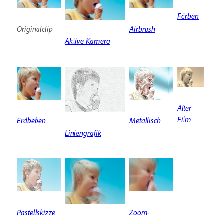
Färben
Originalclip
Airbrush
Aktive Kamera
Alter
Film
Erdbeben
Metallisch
Liniengrafik
Pastellskizze
Zoom-