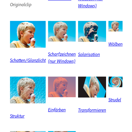
Originalclip
Windows)
Wölben
Scharfzeichnen
Solarisation
Schatten/Glanzlicht
(nur Windows)
Strudel
Einfärben
Transformieren
Struktur