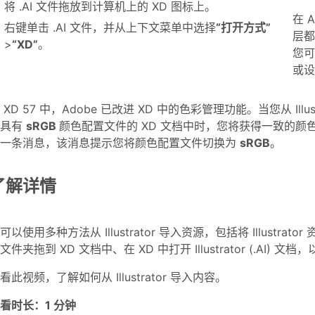
将 .AI 文件拖放到计算机上的 XD 图标上。
在 A
右键单击 .AI 文件，并从上下文菜单中选择
“打开方式”
层
>
“XD”
。
您可
或设
 XD 57 中，Adobe 已改进 XD 中的色彩管理功能。当您从 Illus
到具有
sRGB
颜色配置文件的 XD 文档中时，您将获得一致的颜色
到一条消息，该消息提示您将颜色配置文件切换为
sRGB
。
了解详情
可以使用多种方法从 Illustrator 导入资源，包括将 Illustr
文件夹拖到 XD 文档中、在 XD 中打开 Illustrator (.AI) 文档，以及
看此视频，了解如何从 Illustrator 导入内容。
看时长：1 分钟