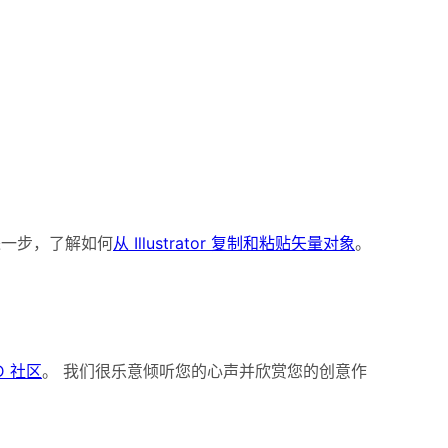
更进一步，了解如何
从 Illustrator 复制和粘贴矢量对象
。
XD 社区
。 我们很乐意倾听您的心声并欣赏您的创意作