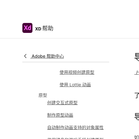
版面
响应式调整大小和约束
为组件和组设置固定的
帮助
XD
内边距
使用堆叠创建动态设计
视频和 Lottie 动画
Adobe 帮助中心
使用视频
使用视频创建原型
使用 Lottie 动画
原型
创建交互式原型
制作原型动画
自动制作动画支持的对象属性
如