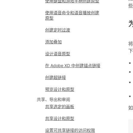
使用键盘和游戏手柄创建原型
些
使用语音命令和语音播放创建
原型
创建定时过渡
添加叠加
将
设计语音原型
在 Adobe XD 中创建锚点链接
创建超链接
预览设计和原型
共享、导出和审阅
共享选定的画板
如
共享设计和原型
设置可共享链接的访问权限