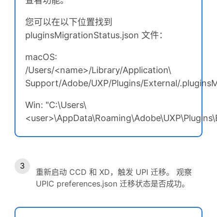
查看功能。
您可以在以下位置找到
pluginsMigrationStatus.json 文件：
macOS:
/Users/<name>/Library/Application\
Support/Adobe/UXP/Plugins/External/.pluginsM
Win: "C:\Users\
<user>\AppData\Roaming\Adobe\UXP\Plugins\Ex
重新启动 CCD 和 XD，触发 UPI 迁移。 观察
UPIC preferences.json 迁移状态是否成功。