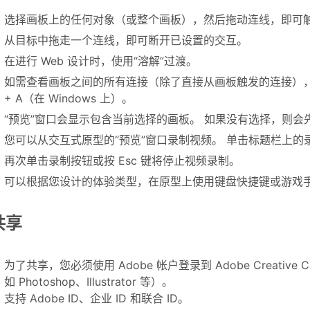
选择画板上的任何对象（或整个画板），然后拖动连线，即可
从目标中拖走一个连线，即可断开已设置的交互。
在进行 Web 设计时，使用“溶解”过渡。
如需查看画板之间的所有连接（除了直接从画板触发的连接），可在“原型
+ A（在 Windows 上）。
“预览”窗口会显示包含当前选择的画板。 如果没有选择，则会先
您可以从交互式原型的“预览”窗口录制视频。 单击标题栏上
再次单击录制按钮或按 Esc 键将停止视频录制。
可以根据您设计的体验类型，在原型上使用键盘快捷键或游戏
共享
为了共享，您必须使用 Adobe 帐户登录到 Adobe Creative
如 Photoshop、Illustrator 等）。
支持 Adobe ID、企业 ID 和联合 ID。