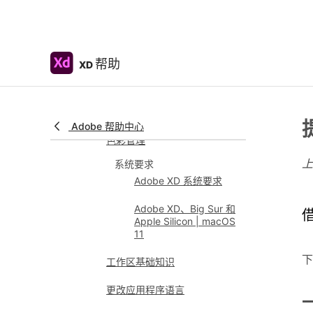
Adobe XD 帮助
简介
发布更新
帮助
XD
常见问题
用 Adobe XD 进行设计、制作
原型和共享
Adobe 帮助中心
色彩管理
系统要求
Adobe XD 系统要求
Adobe XD、Big Sur 和
Apple Silicon | macOS
11
下
工作区基础知识
更改应用程序语言