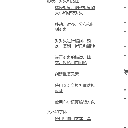
形状、对象和路径
选择对象、调整对象的
大小和旋转对象
移动、对齐、分布和排
列对象
对对象进行编组、锁
定、复制、拷贝和翻转
设置对象的描边、填
充、投影和内阴影
创建重复元素
使用 3D 变换创建透视
设计
使用布尔运算编辑对象
文本和字体
使用绘图和文本工具