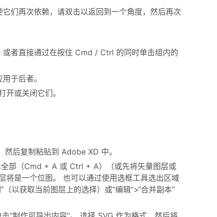
 （要使它们再次依赖，请双击以返回到一个角度，然后再次
接通过在按住 Cmd / Ctrl 的同时单击组内的
应用于后者。
以打开或关闭它们。
量形状，然后复制粘贴到 Adobe XD 中。
（Cmd + A 或 Ctrl + A）（或先将矢量图层或
的图层将是一个位图。 也可以通过使用选框工具选出区域
复制”（以获取当前图层上的选择）或“编辑”>“合并副本”
击“制作可导出内容”。 选择 SVG 作为格式，然后将