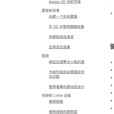
Adobe XD 中的字体
蒙版和效果
创建一个形状蒙版
在 XD 中使用模糊效果
创建和修改渐变
应用混合效果
版面
响应式调整大小和约束
为组件和组设置固定的
内边距
使用堆叠创建动态设计
视频和 Lottie 动画
使用视频
使用视频创建原型