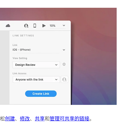
松
创建
、
修改
、
共享
和
管理可共享的链接
。