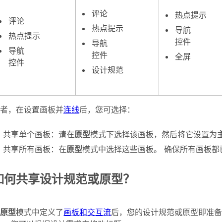
评论
热点提示
评论
热点提示
导航
热点提示
控件
导航
导航
控件
全屏
控件
设计规范
者，在设置画板并
连线
后，您可选择：
共享单个画板：请在
原型
模式下选择该画板，然后将它设置为
共享所有画板：在
原型
模式中选择这些画板。 确保所有画板都
如何共享设计规范或原型？
原型
模式中定义了
画板和交互流
后，您的设计规范或原型即准备