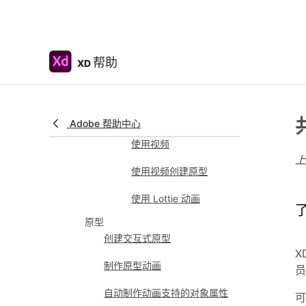
版面
响应式调整大小和约束
帮助
XD
为组件和组设置固定的
内边距
使用堆叠创建动态设计
Adobe 帮助中心
视频和 Lottie 动画
使用视频
使用视频创建原型
使用 Lottie 动画
原型
创建交互式原型
X
制作原型动画
员
自动制作动画支持的对象属性
可