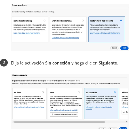
Elija la activación
Sin conexión
y haga clic en
Siguiente
.