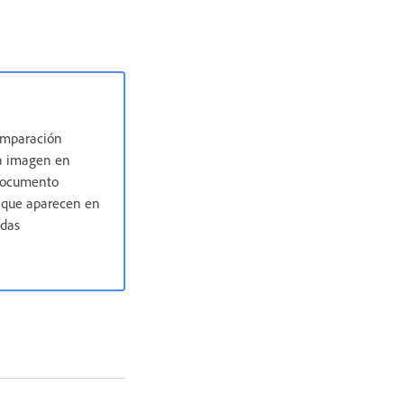
comparación
na imagen en
 documento
s que aparecen en
adas