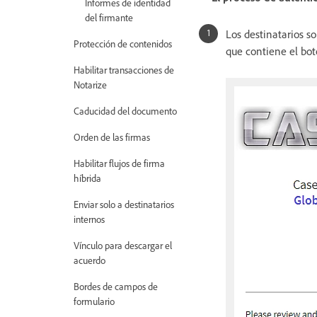
Informes de identidad
del firmante
Los destinatarios s
Protección de contenidos
que contiene el bo
Habilitar transacciones de
Notarize
Caducidad del documento
Orden de las firmas
Habilitar flujos de firma
híbrida
Enviar solo a destinatarios
internos
Vínculo para descargar el
acuerdo
Bordes de campos de
formulario