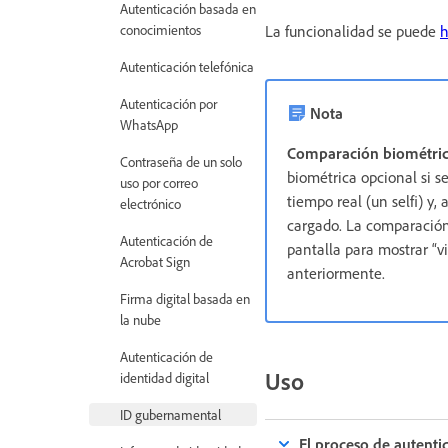
Autenticación basada en
conocimientos
La funcionalidad se puede
h
Autenticación telefónica
Autenticación por
Nota
WhatsApp
Comparación biométri
Contraseña de un solo
biométrica opcional si s
uso por correo
tiempo real (un selfi) y
electrónico
cargado. La comparación
Autenticación de
pantalla para mostrar “v
Acrobat Sign
anteriormente.
Firma digital basada en
la nube
Autenticación de
Uso
identidad digital
ID gubernamental
El proceso de autenti