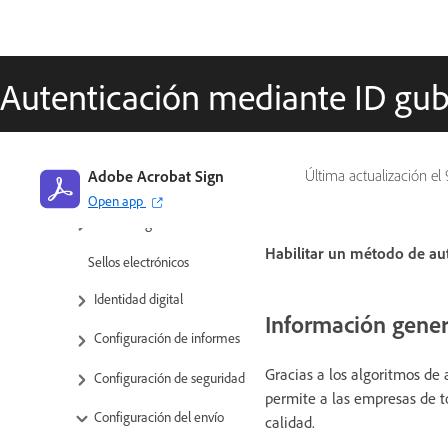
Descripción general de
configuración
Autenticación mediante ID gu
Configuración global
Configuración de la cuenta /
Ajustes de marca
Adobe Acrobat Sign
Última actualización el
Preferencias de firma
Open app
Firmas digitales
Habilitar un método de au
Sellos electrónicos
Identidad digital
Información gener
Configuración de informes
Gracias a los algoritmos de
Configuración de seguridad
permite a las empresas de t
Configuración del envío
calidad.