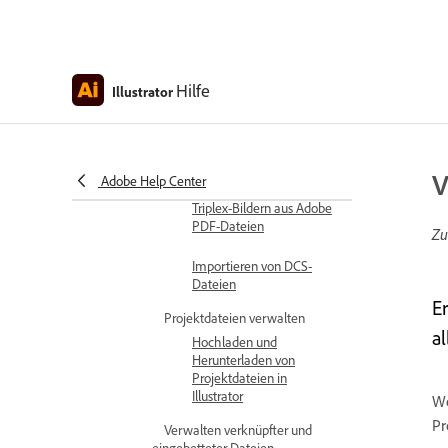
Platzieren von Adobe
PDF-Dateien
Hilfe
Illustrator
Importieren von AutoCAD-
Dateien
Importieren von Bildern
mit einer Sonderfarbe
V
Adobe Help Center
sowie von Duplex- und
Triplex-Bildern aus Adobe
PDF-Dateien
Zu
Importieren von DCS-
Dateien
E
Projektdateien verwalten
a
Hochladen und
Herunterladen von
Projektdateien in
Illustrator
We
Pr
Verwalten verknüpfter und
eingebetteter Dateien