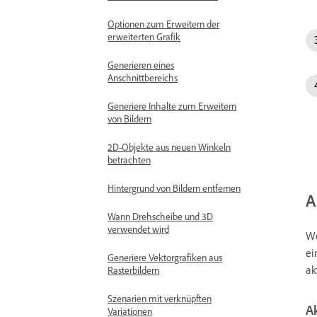
Optionen zum Erweitern der
erweiterten Grafik
Generieren eines
Anschnittbereichs
Generiere Inhalte zum Erweitern
von Bildern
2D-Objekte aus neuen Winkeln
betrachten
Hintergrund von Bildern entfernen
A
Wann Drehscheibe und 3D
verwendet wird
We
ei
Generiere Vektorgrafiken aus
ak
Rasterbildern
Szenarien mit verknüpften
A
Variationen