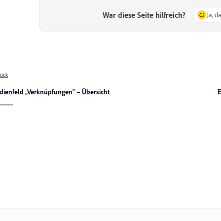
War diese Seite hilfreich?
Ja, d
ück
dienfeld „Verknüpfungen“ – Übersicht
E