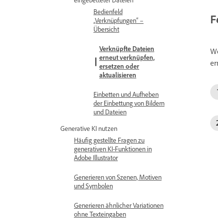
Bedienfeld
F
„Verknüpfungen“ –
Übersicht
Verknüpfte Dateien
We
erneut verknüpfen,
er
ersetzen oder
aktualisieren
Einbetten und Aufheben
der Einbettung von Bildern
und Dateien
Generative KI nutzen
Häufig gestellte Fragen zu
generativen KI-Funktionen in
Adobe Illustrator
Generieren von Szenen, Motiven
und Symbolen
Generieren ähnlicher Variationen
ohne Texteingaben